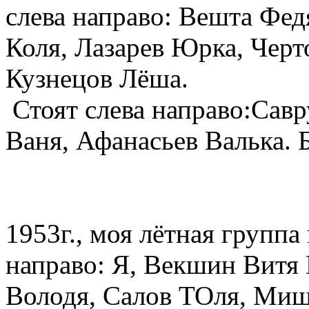
слева направо: Вешта Фе
Коля, Лазарев Юрка, Черт
Кузнецов Лёша.
Стоят слева направо:Сав
Ваня, Афанасьев Валька. 
1953г., моя лётная групп
направо: Я, Векшин Витя
Володя, Салов ТОля, Мищ