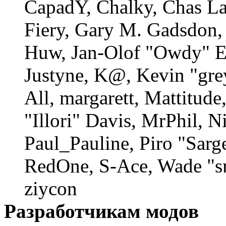
CapadY, Chalky, Chas La
Fiery, Gary M. Gadsdon, 
Huw, Jan-Olof "Owdy" Er
Justyne, K@, Kevin "gre
All, margarett, Mattitud
"Illori" Davis, MrPhil, N
Paul_Pauline, Piro "Sarg
RedOne, S-Ace, Wade "s
ziycon
Разработчикам модов