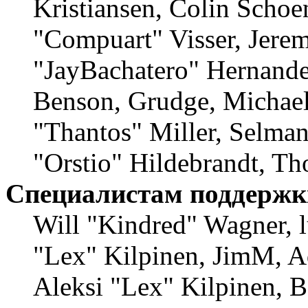
Kristiansen, Colin Schoe
"Compuart" Visser, Jere
"JayBachatero" Hernande
Benson, Grudge, Michae
"Thantos" Miller, Selma
"Orstio" Hildebrandt, Th
Специалистам поддержк
Will "Kindred" Wagner, lu
"Lex" Kilpinen, JimM, A
Aleksi "Lex" Kilpinen, B