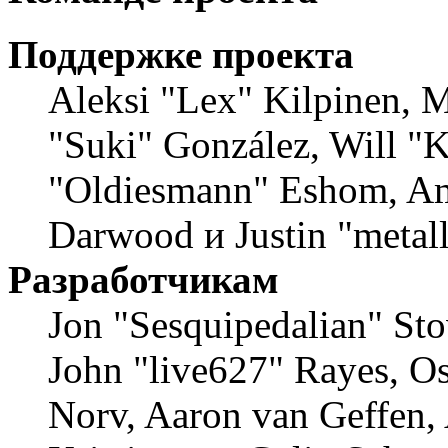
Поддержке проекта
Aleksi "Lex" Kilpinen, Mi
"Suki" González, Will "
"Oldiesmann" Eshom, Am
Darwood и Justin "metal
Разработчикам
Jon "Sesquipedalian" Sto
John "live627" Rayes, O
Norv, Aaron van Geffen,