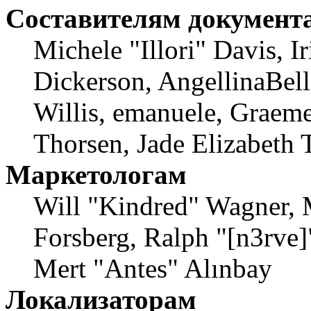
Составителям документ
Michele "Illori" Davis, 
Dickerson, AngellinaBell
Willis, emanuele, Graem
Thorsen, Jade Elizabeth 
Маркетологам
Will "Kindred" Wagner, 
Forsberg, Ralph "[n3rve]
Mert "Antes" Alınbay
Локализаторам