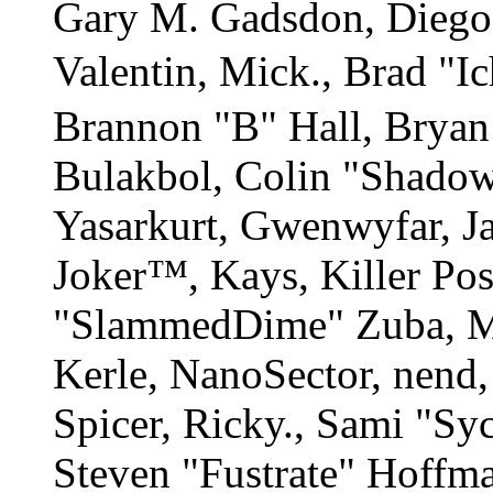
Gary M. Gadsdon, Diego
Valentin, Mick., Brad
Brannon "B" Hall, Bryan
Bulakbol, Colin "Shadow
Yasarkurt, Gwenwyfar, Ja
Joker™, Kays, Killer Po
"SlammedDime" Zuba, M
Kerle, NanoSector, nend,
Spicer, Ricky., Sami "S
Steven "Fustrate" Hoffm