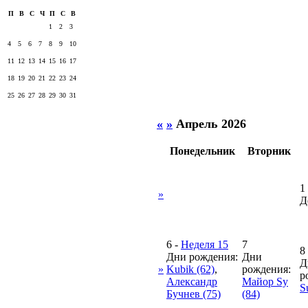
П
В
С
Ч
П
С
В
1
2
3
4
5
6
7
8
9
10
11
12
13
14
15
16
17
18
19
20
21
22
23
24
25
26
27
28
29
30
31
«
»
Апрель 2026
Понедельник
Вторник
1
»
Д
6
-
Неделя 15
7
8
Дни рождения:
Дни
Д
»
Kubik (62)
,
рождения:
р
Александр
Майор Sy
S
Бучнев (75)
(84)