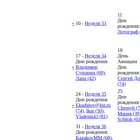
11
Дни
»
10
-
Неделя 33
рождения:
Лотограф 
18
17
-
Неделя 34
День
Дни рождения:
Авиации
»
Владимир
Дни
Супонин (69)
,
рождения:
Лана (42)
Сергей Д
(74)
25
24
-
Неделя 35
Дни
Дни рождения:
рождения:
»
Ekudinov@list.ru
Chernyh (7
(74)
,
Ikar (50)
,
Мария (39
Vladesin43 (81)
Schitok (61
31
-
Неделя 36
Дни рождения:
KazakovMM (68)
,