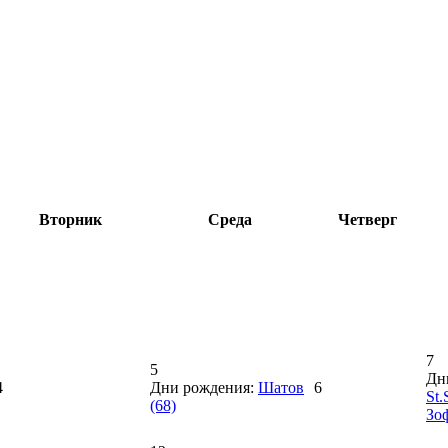
Вторник
Среда
Четверг
7
5
Дн
4
Дни рождения:
Шатов
6
St.
(68)
Зо