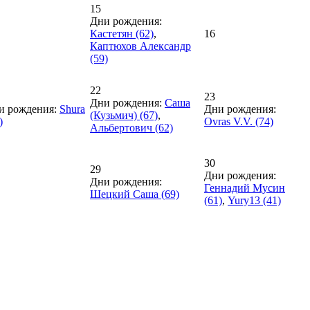
15
Дни рождения:
Кастетян (62)
,
16
Каптюхов Александр
(59)
22
23
Дни рождения:
Саша
и рождения:
Shura
Дни рождения:
(Кузьмич) (67)
,
)
Ovras V.V. (74)
Альбертович (62)
30
29
Дни рождения:
Дни рождения:
Геннадий Мусин
Шецкий Саша (69)
(61)
,
Yury13 (41)