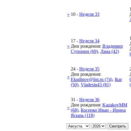
»
10
-
Неделя 33
17
-
Неделя 34
»
Дни рождения:
Владимир
Супонин (69)
,
Лана (42)
24
-
Неделя 35
Дни рождения:
»
Ekudinov@list.ru (74)
,
Ikar
(50)
,
Vladesin43 (81)
31
-
Неделя 36
Дни рождения:
KazakovMM
»
(68)
,
Косенко Иван - Ирина
Ясырь (118)