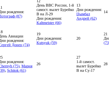
12
День ВВС России, 1-й
13
11
самост. вылет Бурейко
Дни рождения:
Дни рождения:
14
В на Л-29
Цымбал
Лотограф (87)
Дни рождения:
Андрей (62)
Kaltmeister (66)
18
19
21
День Авиации
Дни рождения:
20
Дн
Дни рождения:
Kutsyuk (59)
(73
Сергей Донец (74)
25
27
Дни рождения:
1-й самост.
26
28
Chernyh (75)
,
Мария
вылет Бурейко
(39)
,
Schitok (61)
В на Су-17