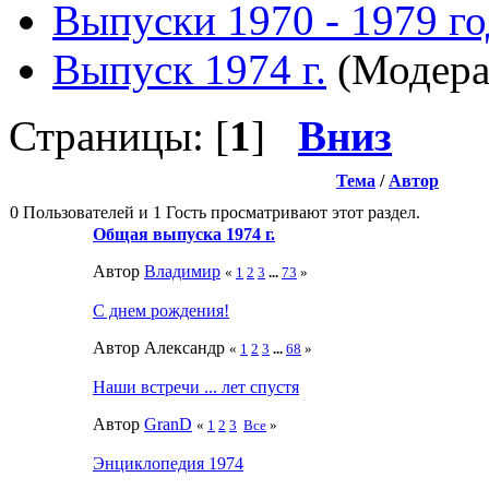
Выпуски 1970 - 1979 г
Выпуск 1974 г.
(Модера
Страницы: [
1
]
Вниз
Тема
/
Автор
0 Пользователей и 1 Гость просматривают этот раздел.
Общая выпуска 1974 г.
Автор
Влaдимир
«
1
2
3
...
73
»
С днем рождения!
Автор Александр
«
1
2
3
...
68
»
Наши встречи ... лет спустя
Автор
GranD
«
1
2
3
Все
»
Энциклопедия 1974