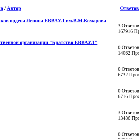
ма
/
Автор
Ответов
иков ордена Ленина ЕВВАУЛ им.В.М.Комарова
3 Ответо
167916 П
ественной организации "Братство ЕВВАУЛ"
0 Ответо
14062 Пр
0 Ответо
6732 Про
0 Ответо
6716 Про
3 Ответо
13486 Пр
0 Ответо