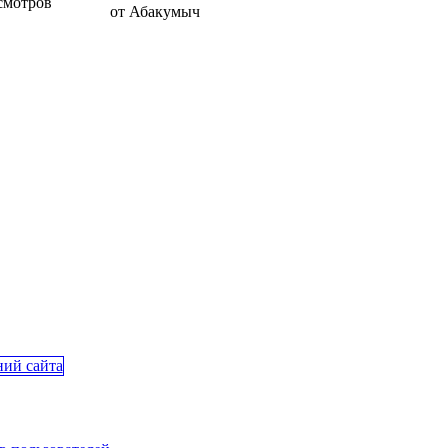
смотров
от Абакумыч