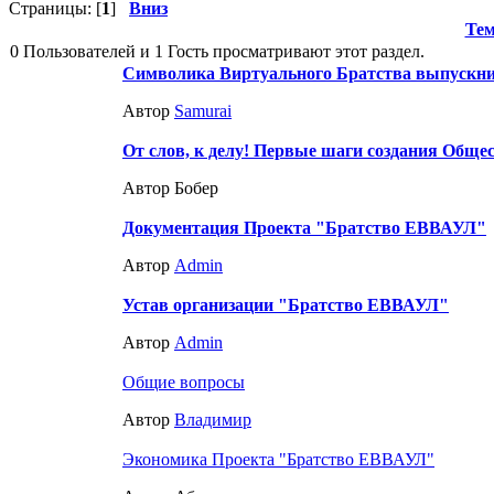
Страницы: [
1
]
Вниз
Те
0 Пользователей и 1 Гость просматривают этот раздел.
Символика Виртуального Братства выпускн
Автор
Samurai
От слов, к делу! Первые шаги создания Общ
Автор Бобер
Документация Проекта "Братство ЕВВАУЛ"
Автор
Admin
Устав организации "Братство ЕВВАУЛ"
Автор
Admin
Общие вопросы
Автор
Влaдимир
Экономика Проекта "Братство ЕВВАУЛ"