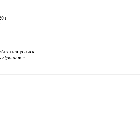
0 г.
.
объявлен розыск
р Лукашов
»