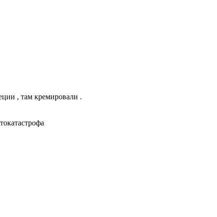
ии , там кремировали .
у! Автокатастрофа