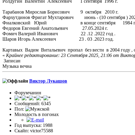
Ролдугин Валентин Алексеевич 1 сентября 1996 г.
Тарабанов Мирослав Борисович 9 октября 2010 г.
Фархутдинов Фригат Мухтарович июнь - (10 сентября ) 202
Фиалковский Юрий в конце сентября 1984 г
Федоров Евгений Анатольевич 27.05.2024 г.
Фомич Валерий Иванович 22 .12 .2022 год .
Шаров Игорь Алексеевич 23 . 03 .2023 год.
Картавых Вадим Витальевич пропал без вести в 2004 году , 
«
Крайнее редактирование: 23 Сентября 2025, 21:06 от Викто
Записан
Музыка вечна
Виктор Лукашов
Форумчанин
Сообщений: 6345
Пол:
Молодость в погонах
Год выпуска: 1988
Скайп: victor75588