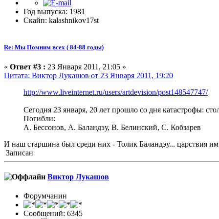
Год выпуска: 1981
Скайп: kalashnikov17st
Re: Мы Помним всех ( 84-88 годы)
«
Ответ #3 :
23 Января 2011, 21:05 »
Цитата: Виктор Лукашов от 23 Января 2011, 19:20
http://www.liveinternet.ru/users/artdevision/post148547747/
Сегодня 23 января, 20 лет прошло со дня катастрофы: ст
Погибли:
А. Бессонов, А. Баландэу, В. Белинский, С. Кобзарев
И наш старшина был среди них - Толик Баландэу... царствия им 
Записан
Виктор Лукашов
Форумчанин
Сообщений: 6345