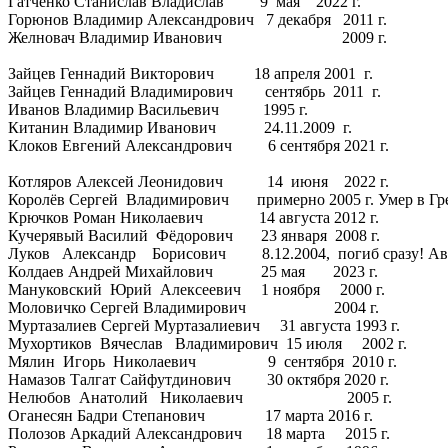
Гатченко Станислав Владислав 9 мая 2022 г.
Горюнов Владимир Александрович 7 декабря 2011 г.
Желновач Владимир Иванович 2009 г.
Зайцев Геннадий Викторович 18 апреля 2001 г.
Зайцев Геннадий Владимирович сентябрь 2011 г.
Иванов Владимир Васильевич 1995 г.
Китанин Владимир Иванович 24.11.2009 г.
Клоков Евгений Александрович 6 сентября 2021 г.
Котляров Алексей Леонидович 14 июня 2022 г.
Королёв Сергей Владимирович примерно 2005 г. Умер в Грец
Крючков Роман Николаевич 14 августа 2012 г.
Кучерявый Василий Фёдорович 23 января 2008 г.
Луков Александр Борисович 8.12.2004, погиб сраз
Колдаев Андрей Михайлович 25 мая 2023 г.
Мануковский Юрий Алексеевич 1 ноября 2000 г.
Моловичко Сергей Владимирович 2004 г.
Муртазалиев Сергей Муртазалиевич 31 августа 1993 г.
Мухортиков Вячеслав Владимирович 15 июля 2002 г.
Мялин Игорь Николаевич 9 сентября 2010 г.
Намазов Талгат Сайфутдинович 30 октября 2020 г.
Нелюбов Анатолий Николаевич 2005 г.
Оганесян Бадри Степанович 17 марта 2016 г.
Полозов Аркадий Александрович 18 марта 2015 г.