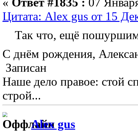
«
Ответ #1835 :
07 Января
Цитата: Alex gus от 15 Де
Так что, ещё пошурш
С днём рождения, Алексан
Записан
Наше дело правое: стой с
строй...
Alex gus