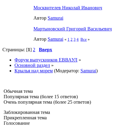
Москвителев Николай Иванович
Автор
Samurai
Мартыновский Григорий Васильевич
Автор
Samurai
«
1
2
3
4
Все
»
Страницы: [
1
]
2
Вверх
Форум выпускников ЕВВАУЛ
»
Основной раздел
»
Крылья над морем
(Модератор:
Samurai
)
Обычная тема
Популярная тема (более 15 ответов)
Очень популярная тема (более 25 ответов)
Заблокированная тема
Прикрепленная тема
Голосование