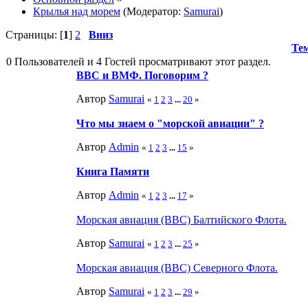
Крылья над морем
(Модератор:
Samurai
)
Страницы: [
1
]
2
Вниз
Те
0 Пользователей и 4 Гостей просматривают этот раздел.
ВВС и ВМФ. Поговорим ?
Автор
Samurai
«
1
2
3
...
20
»
Что мы знаем о "морской авиации" ?
Автор
Admin
«
1
2
3
...
15
»
Книга Памяти
Автор
Admin
«
1
2
3
...
17
»
Морская авиация (ВВС) Балтийского Флота.
Автор
Samurai
«
1
2
3
...
25
»
Морская авиация (ВВС) Северного Флота.
Автор
Samurai
«
1
2
3
...
29
»