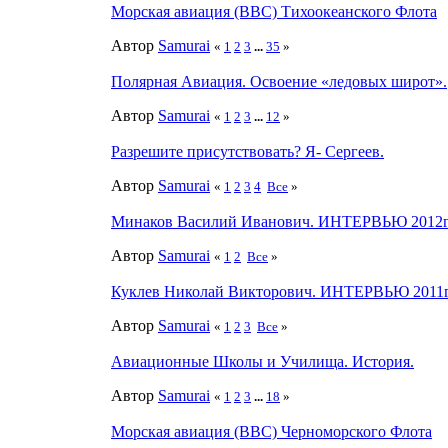
Морская авиация (ВВС) Тихоокеанского Флота
Автор
Samurai
«
1
2
3
...
35
»
Полярная Авиация. Освоение «ледовых широт».
Автор
Samurai
«
1
2
3
...
12
»
Разрешите присутствовать? Я- Сергеев.
Автор
Samurai
«
1
2
3
4
Все
»
Минаков Василий Иванович. ИНТЕРВЬЮ 2012г.
Автор
Samurai
«
1
2
Все
»
Куклев Николай Викторович. ИНТЕРВЬЮ 2011г. 
Автор
Samurai
«
1
2
3
Все
»
Авиационные Школы и Училища. История.
Автор
Samurai
«
1
2
3
...
18
»
Морская авиация (ВВС) Черноморского Флота