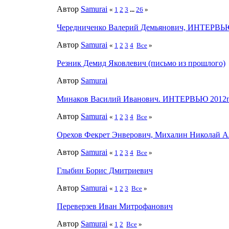
Автор
Samurai
«
1
2
3
...
26
»
Чередниченко Валерий Демьянович, ИНТЕРВЬЮ 
Автор
Samurai
«
1
2
3
4
Все
»
Резник Демид Яковлевич (письмо из прошлого)
Автор
Samurai
Минаков Василий Иванович. ИНТЕРВЬЮ 2012г.
Автор
Samurai
«
1
2
3
4
Все
»
Орехов Фекрет Энверович, Михалин Николай А
Автор
Samurai
«
1
2
3
4
Все
»
Глыбин Борис Дмитриевич
Автор
Samurai
«
1
2
3
Все
»
Переверзев Иван Митрофанович
Автор
Samurai
«
1
2
Все
»