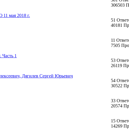
306503 
11 мая 2018 г.
51 Ответ
40181 П
11 Ответ
7505 Пр
 Часть 1
53 Ответ
26119 П
лексеевич, Дягилев Сергей Юрьевич
54 Ответ
30522 П
33 Ответ
20574 П
15 Ответ
14269 П