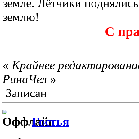
земле. Лётчики поднялись 
землю!
С пр
«
Крайнее редактирование
РинаЧел
»
Записан
Гостья