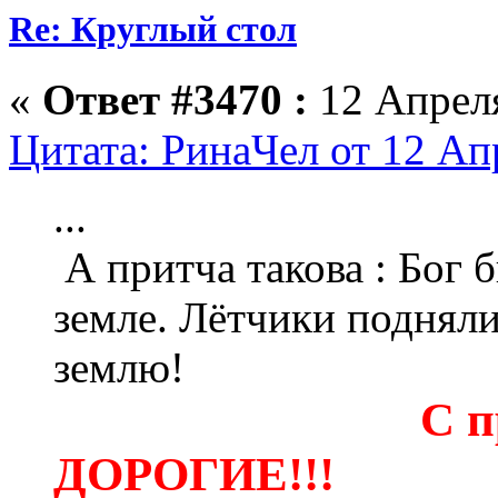
Re: Круглый стол
«
Ответ #3470 :
12 Апреля
Цитата: РинаЧел от 12 Ап
...
А притча такова : Бог 
земле. Лётчики подняли
землю!
С п
ДОРОГИЕ!!!