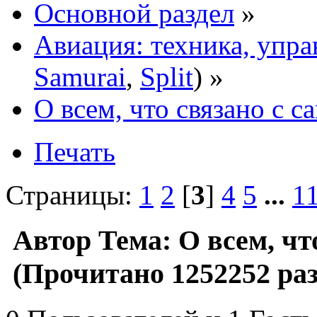
Основной раздел
»
Авиация: техника, упра
Samurai
,
Split
) »
О всем, что связано с 
Печать
Страницы:
1
2
[
3
]
4
5
...
1
Автор
Тема: О всем, чт
(Прочитано 1252252 раз