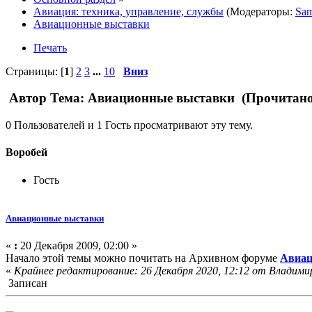
Авиация: техника, управление, службы
(Модераторы:
Sam
Авиационные выставки
Печать
Страницы: [
1
]
2
3
...
10
Вниз
Автор
Тема: Авиационные выставки (Прочитано 
0 Пользователей и 1 Гость просматривают эту тему.
Воробей
Гость
Авиационные выставки
«
:
20 Декабря 2009, 02:00 »
Начало этой темы можно почитать на Архивном форуме
Авиац
«
Крайнее редактирование: 26 Декабря 2020, 12:12 от Влaдими
Записан