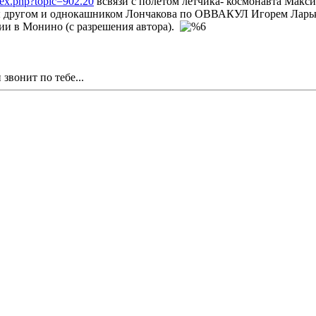
dex.php?topic=902.20
всвязи с полётом лётчика- космонавта Макс
ы другом и однокашником Лончакова по ОВВАКУЛ Игорем Ларьк
ии в Монино (с разрешения автора).
звонит по тебе...