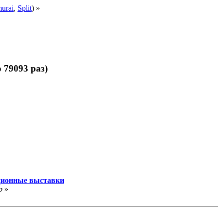
urai
,
Split
) »
79093 раз)
ионные выставки
р
»