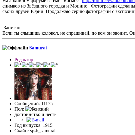
На архивном форуме в теме "Космос"
http://forum.evvaul.com/in
снимков из Звёздного городка и Монино. Фотографии сделан
своих друзей Юрий. Продолжаю серию фотографий с экспозиц
Записан
Если ты слышишь колокол, не спрашивай, по ком он звонит. Он 
Samurai
Редактор
Сообщений: 11175
Пол:
достоинство и честь
Год выпуска: 1915
Скайп: sp-b_samurai