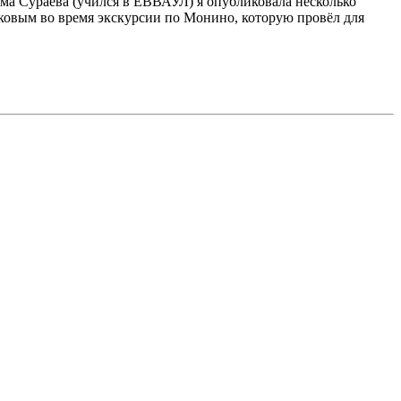
има Сураева (учился в ЕВВАУЛ) я опубликовала несколько
овым во время экскурсии по Монино, которую провёл для