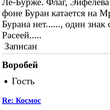
Ле-Бурже. Флаг, Эйфелева 
фоне Буран катается на Мри
Бурана нет......, один знак 
Расеей.....
Записан
Воробей
Гость
Re: Космос