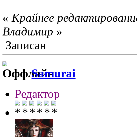
«
Крайнее редактирование
Влaдимир
»
Записан
Samurai
Редактор