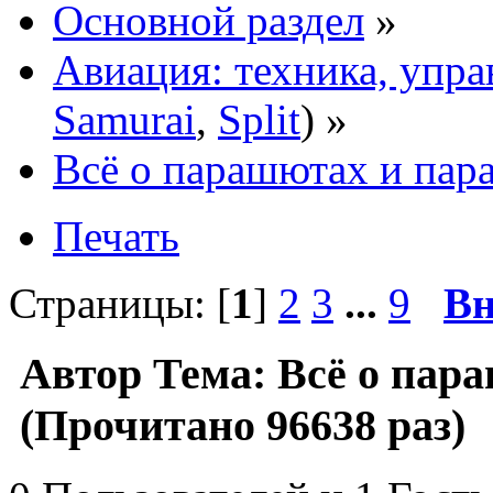
Основной раздел
»
Авиация: техника, упра
Samurai
,
Split
) »
Всё о парашютах и пар
Печать
Страницы: [
1
]
2
3
...
9
Вн
Автор
Тема: Всё о пар
(Прочитано 96638 раз)