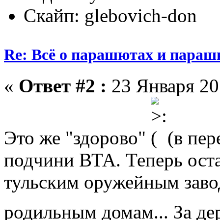
Скайп: glebovich-don
Re: Всё о парашютах и параш
«
Ответ #2 :
23 Января 20
Это же "здорово"
(в пе
подчини ВТА. Теперь ост
тульским оружейным завод
родильным домам... За д