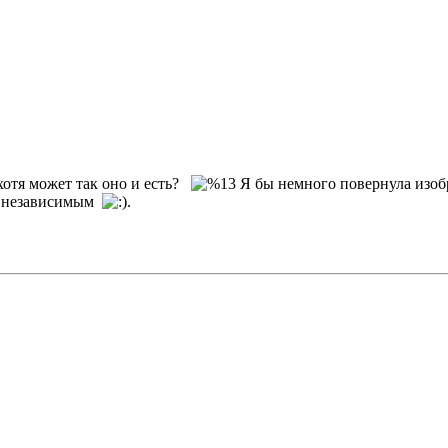
хотя может так оно и есть?
Я бы немного повернула изобр
сь независимым
.