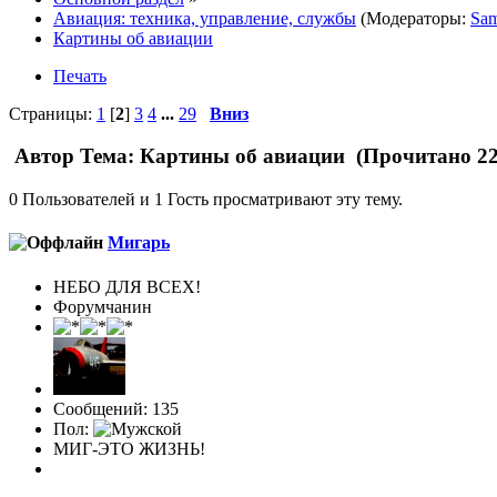
Авиация: техника, управление, службы
(Модераторы:
Sam
Картины об авиации
Печать
Страницы:
1
[
2
]
3
4
...
29
Вниз
Автор
Тема: Картины об авиации (Прочитано 22
0 Пользователей и 1 Гость просматривают эту тему.
Мигарь
НЕБО ДЛЯ ВСЕХ!
Форумчанин
Сообщений: 135
Пол:
МИГ-ЭТО ЖИЗНЬ!