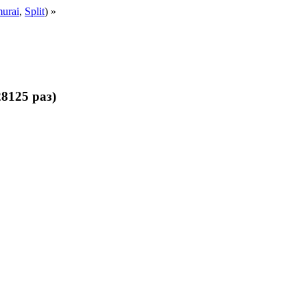
urai
,
Split
) »
8125 раз)