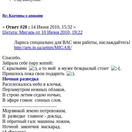
Re: Картины о авиации
«
Ответ #20 :
14 Июня 2010, 15:32 »
Цитата: Мигарь от 10 Июня 2010, 19:22
Лариса специально для ВАС мои работы, наслаждайтесь!
http://arts.in.ua/artists/MIGAR/
Спасибо.
Забрала себе пару копий:
С крыльями
, а то мой в музее безкрылый стоит
.
Пришлось пока свои подарить
.
Ночная разведка
Расплескалось небо в клочья,
Перламутром нежных облаков.
В строю летим седою ночью,
В эфире гомон сонных слов.
..............................................
Морзянкой землю потревожим,
В разведке главное - доклад.
В обратный галс машины ложим,
Ночной закончив маскарад.
(А.Фролов)