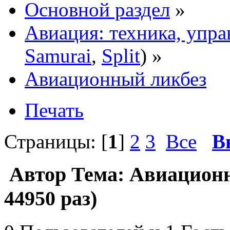
Основной раздел
»
Авиация: техника, упра
Samurai
,
Split
) »
Авиационный ликбез
Печать
Страницы: [
1
]
2
3
Все
В
Автор
Тема: Авиацион
44950 раз)