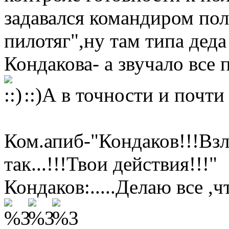
задавался командиром пол
пилотяг",ну там типа дед
Кондакова- а звучало все 
::)А в точности и почти
Ком.апиб-"Кондаков!!!Взл
так...!!!Твои действия!!!"
Кондаков:.....Делаю все ,чт