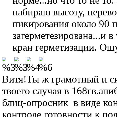
норме...но что то не то
набираю высоту, перевор
пикирования около 90 
загерметезирована...и 
кран герметизации. Ощ
Витя!Ты ж грамотный и с
твоего случая в 168гв.ап
блиц-опросник в виде ко
контроле готовности к по