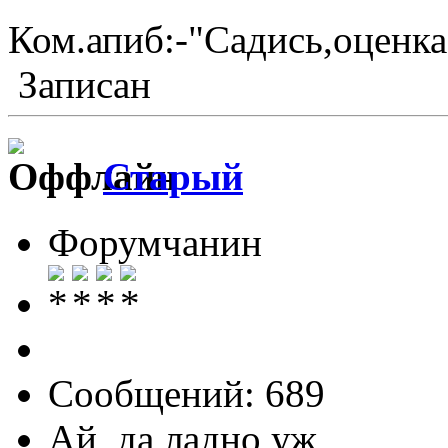
Ком.апиб:-"Садись,оценка
Записан
Старый
Форумчанин
Сообщений: 689
Ай ,да ладно уж