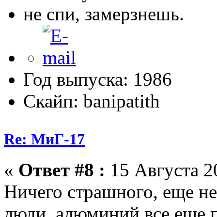
не спи, замерзнешь.
Год выпуска: 1986
Скайп: banipatith
Re: МиГ-17
«
Ответ #8 :
15 Августа 20
Ничего страшного, еще н
люди, алюминий все еще 