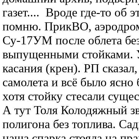
газет.... Вроде где-то об э
помню. ПрикВО, аэродром
Су-17УМ после облета без
выпущенными стойками. У
касания (крен). РП сказал
самолета и всё было ясно 
хотя стойку стесали сущес
А тут Толя Колодяжный зв
полигона без топлива. Сад
наша спарка стояла на пр