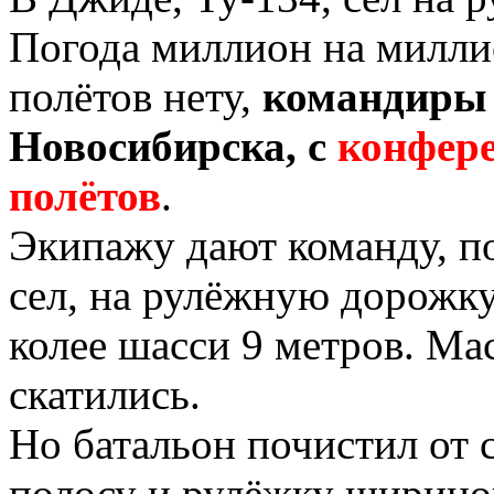
Погода миллион на миллио
полётов нету,
командиры
Новосибирска, с
конфере
полётов
.
Экипажу дают команду, по
сел, на рулёжную дорожк
колее шасси 9 метров. Мас
скатились.
Но батальон почистил от 
полосу и рулёжку шириной