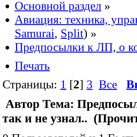
Основной раздел
»
Авиация: техника, упра
Samurai
,
Split
) »
Предпосылки к ЛП, о ко
Печать
Страницы:
1
[
2
]
3
Все
В
Автор
Тема: Предпосыл
так и не узнал.. (Прочи