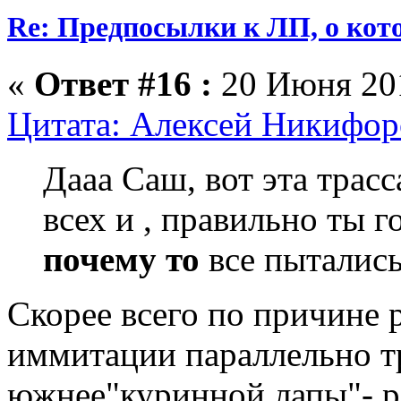
Re: Предпосылки к ЛП, о кото
«
Ответ #16 :
20 Июня 201
Цитата: Алексей Никифоро
Дааа Саш, вот эта трас
всех и , правильно ты 
почему то
все пытались
Скорее всего по причине 
иммитации параллельно тр
южнее"куринной лапы"- ра