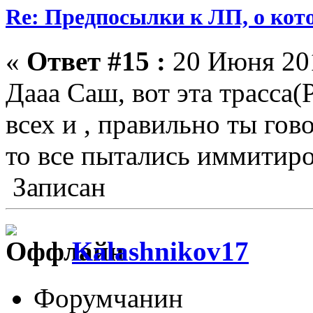
Re: Предпосылки к ЛП, о кото
«
Ответ #15 :
20 Июня 201
Дааа Саш, вот эта трасса
всех и , правильно ты го
то все пытались иммитиро
Записан
Kalashnikov17
Форумчанин