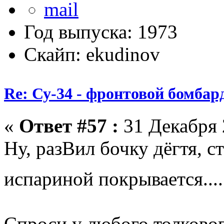
Год выпуска: 1973
Скайп: ekudinov
Re: Су-34 - фронтовой бомба
«
Ответ #57 :
31 Декабря 
Ну, разВил бочку дёгтя, ст
испариной покрывается...
Спроси у любого толковог