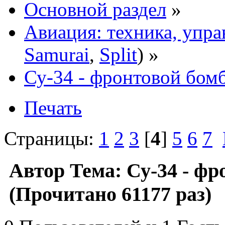
Основной раздел
»
Авиация: техника, упра
Samurai
,
Split
) »
Су-34 - фронтовой бо
Печать
Страницы:
1
2
3
[
4
]
5
6
7
Автор
Тема: Су-34 - ф
(Прочитано 61177 раз)