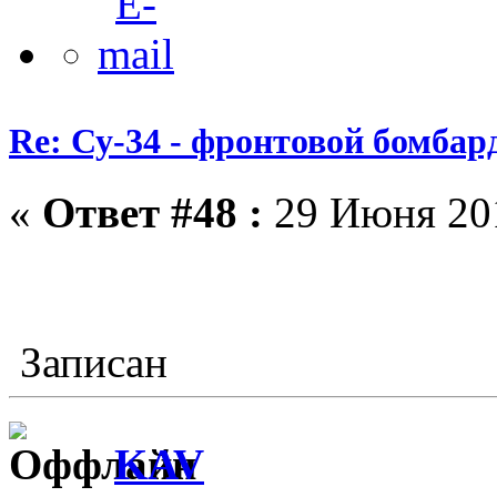
Re: Су-34 - фронтовой бомба
«
Ответ #48 :
29 Июня 201
Записан
KAV