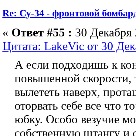
Re: Су-34 - фронтовой бомба
«
Ответ #55 :
30 Декабря 
Цитата: LakeVic от 30 Дек
А если подходишь к кон
повышенной скорости, 
вылететь наверх, прота
оторвать себе все что т
юбку. Особо везучие мо
собственную штангу и о