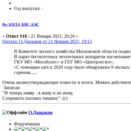
Год выпуска: -
Re: БПЛА, БВС, БАС
«
Ответ #18 :
21 Января 2021, 20:20 »
Цитата: О.Дацыков от 21 Января 2021, 19:13
В Комитете лесного хозяйства Московской области подвел
В парке беспилотных летательных аппаратов насчитываетс
ГКУ МО «Мособллес» и ГАУ МО «Центрлесхоз».
«С помощью них в 2020 году было обнаружено 9 лесных 
горения......
Очень жизнеутверждающие новости и итоги. Можно действите
Записан
"И теперь наяву - я живу и не живу,
Сохранить пытаясь тишину". (с)
О.Дацыков
Форумчанин