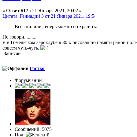
«
Ответ #17 :
21 Января 2021, 20:02 »
Цитата: Геннадий 3 от 21 Января 2021, 19:54
Всё спилили,теперь можно и охранять.
Не говори..........
Я в Гомельском аэроклубе в 80-х рисовал по памяти район полёт
совсем чуть-чуть.
Записан
Гостья
Форумчанин
Сообщений: 5075
Пол: