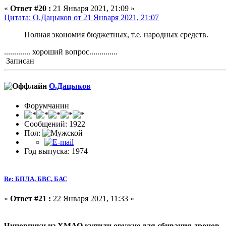
«
Ответ #20 :
21 Января 2021, 21:09 »
Цитата: О.Дацыков от 21 Января 2021, 21:07
Полная экономия бюджетных, т.е. народных средств.
............. хороший вопрос..............
Записан
О.Дацыков
Форумчанин
Сообщений: 1922
Пол:
Год выпуска: 1974
Re: БПЛА, БВС, БАС
«
Ответ #21 :
22 Января 2021, 11:33 »
Чиновники из ХМАО купили оружие для сбивания дронов