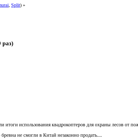
urai
,
Split
) »
 раз)
и итоги использования квадрокоптеров для охраны лесов от пожа
 бревна не смогли в Китай незаконно продать....