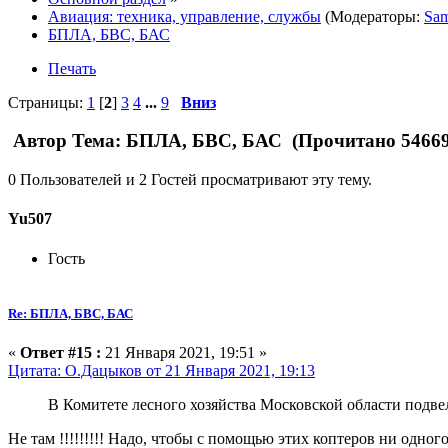
Авиация: техника, управление, службы
(Модераторы:
Sam
БПЛА, БВС, БАС
Печать
Страницы:
1
[
2
]
3
4
...
9
Вниз
Автор
Тема: БПЛА, БВС, БАС (Прочитано 54669
0 Пользователей и 2 Гостей просматривают эту тему.
Yu507
Гость
Re: БПЛА, БВС, БАС
«
Ответ #15 :
21 Января 2021, 19:51 »
Цитата: О.Дацыков от 21 Января 2021, 19:13
В Комитете лесного хозяйства Московской области подвел
Не там !!!!!!!!! Надо, чтобы с помощью этих коптеров ни одного