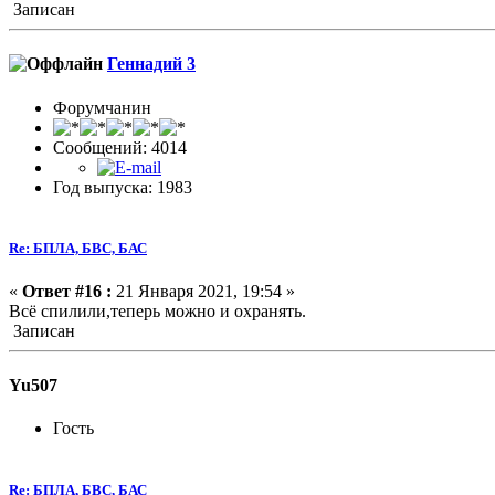
Записан
Геннадий 3
Форумчанин
Сообщений: 4014
Год выпуска: 1983
Re: БПЛА, БВС, БАС
«
Ответ #16 :
21 Января 2021, 19:54 »
Всё спилили,теперь можно и охранять.
Записан
Yu507
Гость
Re: БПЛА, БВС, БАС