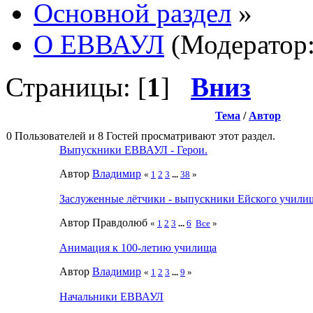
Основной раздел
»
О ЕВВАУЛ
(Модератор
Страницы: [
1
]
Вниз
Тема
/
Автор
0 Пользователей и 8 Гостей просматривают этот раздел.
Выпускники ЕВВАУЛ - Герои.
Автор
Влaдимир
«
1
2
3
...
38
»
Заслуженные лётчики - выпускники Ейского учили
Автор Правдолюб
«
1
2
3
...
6
Все
»
Анимация к 100-летию училища
Автор
Влaдимир
«
1
2
3
...
9
»
Начальники ЕВВАУЛ