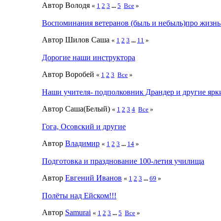
Автор Володя
«
1
2
3
...
5
Все
»
Воспоминания ветеранов (быль и небыль)про жизн
Автор Шилов Саша
«
1
2
3
...
11
»
Дорогие наши инструктора
Автор Воробей
«
1
2
3
Все
»
Наши учителя- подполковник Драндер и другие ярк
Автор Саша(Белый)
«
1
2
3
4
Все
»
Гога, Осовский и другие
Автор
Влaдимир
«
1
2
3
...
14
»
Подготовка и празднование 100-летия училища
Автор
Евгений Иванов
«
1
2
3
...
69
»
Полёты над Ейском!!!
Автор
Samurai
«
1
2
3
...
5
Все
»