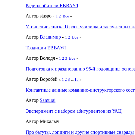
Радиолюбители ЕВВАУЛ
Автор staspo
«
1
2
Все
»
Уточнение списка Героев училища и заслуженных л
Автор
Влaдимир
«
1
2
Все
»
Традиции ЕВВАУЛ
Автор Володя
«
1
2
3
Все
»
Подготовка к празднованию 95-й годовщины осно
Автор Воробей
«
1
2
3
...
15
»
Контактные данные командно-инструкторского сост
Автор
Samurai
Эксперимент с набором абитуриентов из УАЦ
Автор Михалыч
Про батуты, лопинги и другие спортивные снаряды