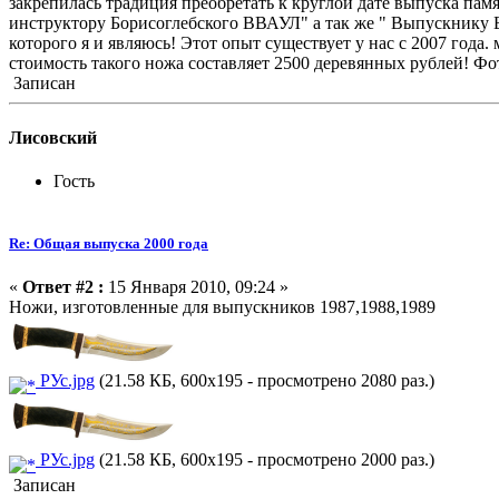
закрепилась традиция преобретать к круглой дате выпуска пам
инструктору Борисоглебского ВВАУЛ" а так же " Выпускнику 
которого я и являюсь! Этот опыт существует у нас с 2007 год
стоимость такого ножа составляет 2500 деревянных рублей! Ф
Записан
Лисовский
Гость
Re: Общая выпуска 2000 года
«
Ответ #2 :
15 Января 2010, 09:24 »
Ножи, изготовленные для выпускников 1987,1988,1989
РУс.jpg
(21.58 КБ, 600x195 - просмотрено 2080 раз.)
РУс.jpg
(21.58 КБ, 600x195 - просмотрено 2000 раз.)
Записан