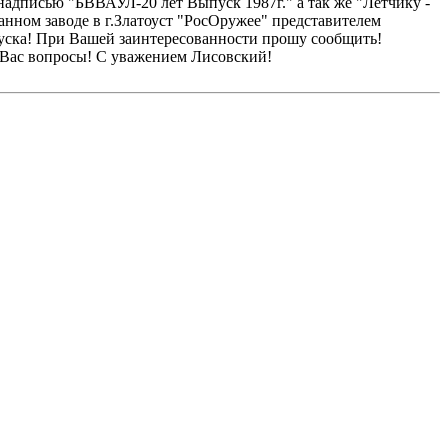
надписью "БВВАУЛ-20 лет Выпуск 1987г." а так же "Летчику -
нном заводе в г.Златоуст "РосОружее" представителем
выпуска! При Вашей заинтересованности прошу сообщить!
е Вас вопросы! С уважением Лисовский!