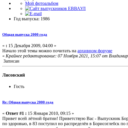
Мой фотоальбом
Год выпуска: 1986
Общая выпуска 2000 года
«
:
15 Декабря 2009, 04:00 »
Начало этой темы можно почитать на
архивном форуме
«
Крайнее редактирование: 07 Ноября 2021, 15:07 от Влaдимир
Записан
Лисовский
Гость
Re: Общая выпуска 2000 года
«
Ответ #1 :
15 Января 2010, 09:15 »
Привет всей лётной братии! Приветствую Вас - Выпускник Бор
по здоровью, в 83 поступил но распределён в Борисоглебск п