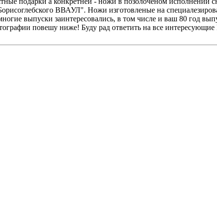
ятные подарки а конкретней - ножи в позолоченом исполнении с
Борисоглебского ВВАУЛ". Ножи изготовленые на специалезирова
а. многие выпуски заинтересовались, в том числе и ваш 80 год 
отографии повешу ниже! Буду рад ответить на все интересующи