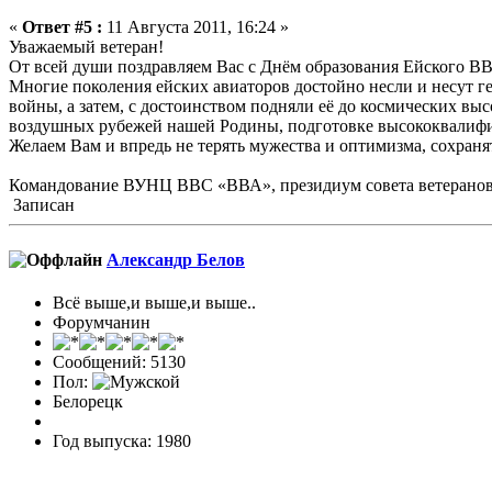
«
Ответ #5 :
11 Августа 2011, 16:24 »
Уважаемый ветеран!
От всей души поздравляем Вас с Днём образования Ейского В
Многие поколения ейских авиаторов достойно несли и несут г
войны, а затем, с достоинством подняли её до космических в
воздушных рубежей нашей Родины, подготовке высококвалифиц
Желаем Вам и впредь не терять мужества и оптимизма, сохранят
Командование ВУНЦ ВВС «ВВА», президиум совета ветеранов
Записан
Александр Белов
Всё выше,и выше,и выше..
Форумчанин
Сообщений: 5130
Пол:
Белорецк
Год выпуска: 1980