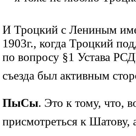
И Троцкий с Лениным име
1903г., когда Троцкий по
по вопросу §1 Устава РСДР
съезда был активным сто
ПыСы
. Это к тому, что,
присмотреться к Шатову, 