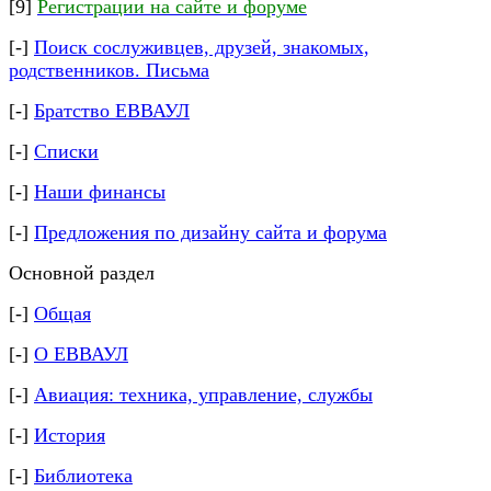
[9]
Регистрации на сайте и форуме
[-]
Поиск сослуживцев, друзей, знакомых,
родственников.
Письма
[-]
Братство ЕВВАУЛ
[-]
Списки
[-]
Наши финансы
[-]
Предложения по дизайну сайта и форума
Основной раздел
[-]
Общая
[-]
О ЕВВАУЛ
[-]
Авиация: техника, управление, службы
[-]
История
[-]
Библиотека