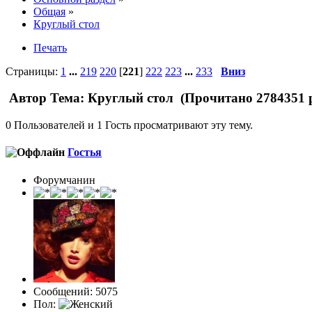
Общая
»
Круглый стол
Печать
Страницы:
1
...
219
220
[
221
]
222
223
...
233
Вниз
Автор
Тема: Круглый стол (Прочитано 2784351 
0 Пользователей и 1 Гость просматривают эту тему.
Гостья
Форумчанин
Сообщений: 5075
Пол: