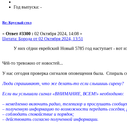
Год выпуска: -
Re: Круглый стол
«
Ответ #3300 :
02 Октября 2024, 14:08 »
Цитата: Борода от 02 Октября 2024, 13:51
У них сёдни еврейский Новый 5785 год наступает - вот 
Чёй-то тревожно от новостей...
У нас сегодня проверка сигналов оповещения была. Спираль со
Люди спрашивают, что же делать-то если слышишь сирену?
Если вы услышали сигнал «ВНИМАНИЕ, ВСЕМ!» необходимо:
– немедленно включить радио, телевизор и прослушать сообщен
– полученную информацию по возможности передать соседям, 
– соблюдать спокойствие и порядок;
– действовать согласно полученной информации.