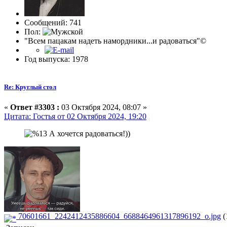
Сообщений: 741
Пол:
"Всем пацакам надеть намордники...и радоваться"©
Год выпуска: 1978
Re: Круглый стол
«
Ответ #3303 :
03 Октября 2024, 08:07 »
Цитата: Гостья от 02 Октября 2024, 19:20
А хочется радоваться!))
70601661_2242412435886604_6688464961317896192_o.jpg
(