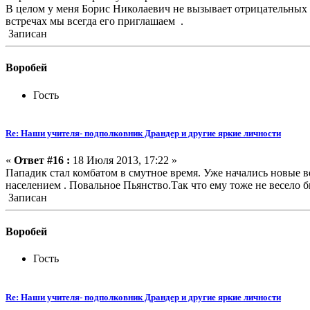
В целом у меня Борис Николаевич не вызывает отрицательных э
встречах мы всегда его приглашаем .
Записан
Воробей
Гость
Re: Наши учителя- подполковник Драндер и другие яркие личности
«
Ответ #16 :
18 Июля 2013, 17:22 »
Пападик стал комбатом в смутное время. Уже начались новые 
населением . Повальное Пьянство.Так что ему тоже не весело 
Записан
Воробей
Гость
Re: Наши учителя- подполковник Драндер и другие яркие личности