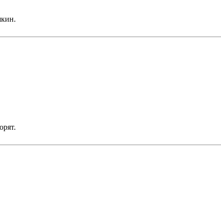
шкин.
орят.