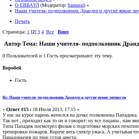
О ЕВВАУЛ
(Модератор:
Samurai
) »
Наши учителя- подполковник Драндер и другие яркие ли
Печать
Страницы:
1
[
2
]
3
4
Все
Вниз
Автор
Тема: Наши учителя- подполковник Дранде
0 Пользователей и 1 Гость просматривают эту тему.
Воробей
Гость
Re: Наши учителя- подполковник Драндер и другие яркие личности
«
Ответ #15 :
18 Июля 2013, 17:15 »
У нас на курсе парень женился на дочке полковника Пападика.
Так вот , приходит как то он и говорит: ну все пацаны , нам зви
Типа Пападик посмотрел фильм о подготовке морских пехотинце
тренировки пожаров. Короче весь спектр ужаса. А учитывая чт
Паралонычев по трое суток ареста.