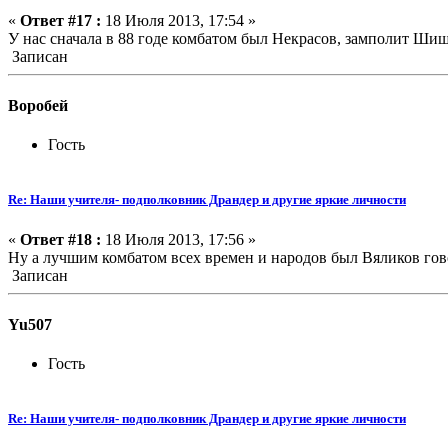
«
Ответ #17 :
18 Июля 2013, 17:54 »
У нас сначала в 88 годе комбатом был Некрасов, замполит Ши
Записан
Воробей
Гость
Re: Наши учителя- подполковник Драндер и другие яркие личности
«
Ответ #18 :
18 Июля 2013, 17:56 »
Ну а лучшим комбатом всех времен и народов был Вяликов гов
Записан
Yu507
Гость
Re: Наши учителя- подполковник Драндер и другие яркие личности