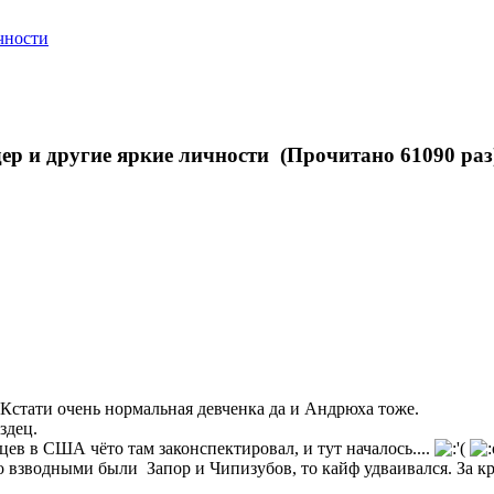
чности
р и другие яркие личности (Прочитано 61090 раз
 Кстати очень нормальная девченка да и Андрюха тоже.
здец.
в в США чёто там законспектировал, и тут началось....
о взводными были Запор и Чипизубов, то кайф удваивался. За кр