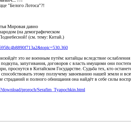
евич... ??!
це "Белого Лотоса"?!
етья Мировая давно
 народом (на демографическом
Поднебесной! (см. тему: Китай.)
36958c4b8890f713a2&topic=530.360
изойдёт это не военным путём: китайцы вследствие ослабления 
 подкупа, запугивания, договоров с власть имущими они постеп
ри, проснутся в Китайском Государстве. Судьба тех, кто останет
т способствовать этому ползучему завоеванию нашей земли и в
ле страданий и полного обнищания она найдёт в себе силы воспр
hp?download/proroch/Serafim_Tyapochkin.html