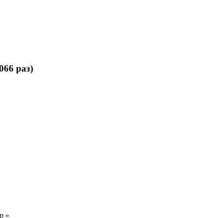
066 раз)
р
»