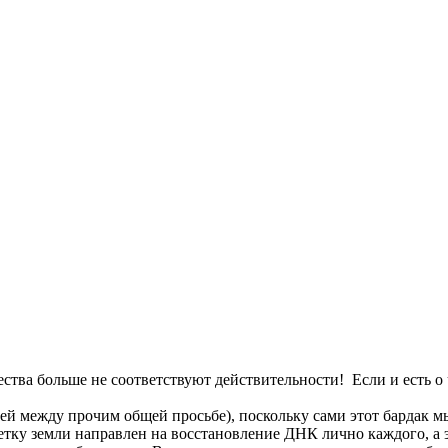
ва больше не соответствуют действительности! Если и есть о че
шей между прочим общей просьбе), поскольку сами этот бардак мы
тку земли направлен на восстановление ДНК лично каждого, а 