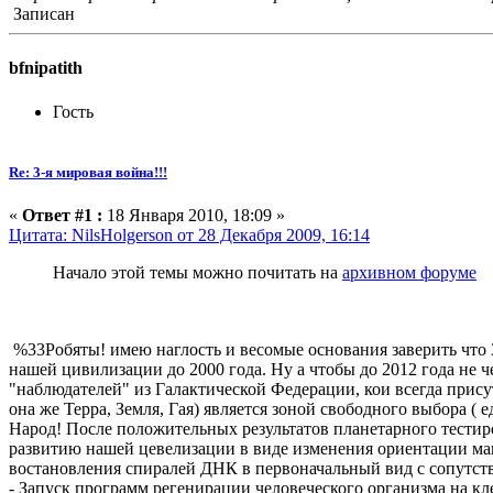
Записан
bfnipatith
Гость
Re: 3-я мировая война!!!
«
Ответ #1 :
18 Января 2010, 18:09 »
Цитата: NilsHolgerson от 28 Декабря 2009, 16:14
Начало этой темы можно почитать на
архивном форуме
%33Робяты! имею наглость и весомые основания заверить что 
нашей цивилизации до 2000 года. Ну а чтобы до 2012 года не ч
"наблюдателей" из Галактической Федерации, кои всегда прису
она же Терра, Земля, Гая) является зоной свободного выбора ( 
Народ! После положительных результатов планетарного тести
развитию нашей цевелизации в виде изменения ориентации ма
востановления спиралей ДНК в первоначальный вид с сопутс
- Запуск программ регенирации человеческого организма на кл