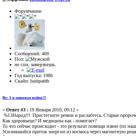
Форумчанин
Сообщений: 469
Пол:
не спи, замерзнешь.
Год выпуска: 1986
Скайп: banipatith
Re: 3-я мировая война!!!
«
Ответ #3 :
19 Января 2010, 09:12 »
%13Народ!!! Пристегните ремни и раслабтесь. Старые пророчест
Как здоровьеце? И медицина как - помогает?
То что сейчас происходит - это результат помощи извне (по на
Усилившийся приток энергии из космоса через магнитную реше