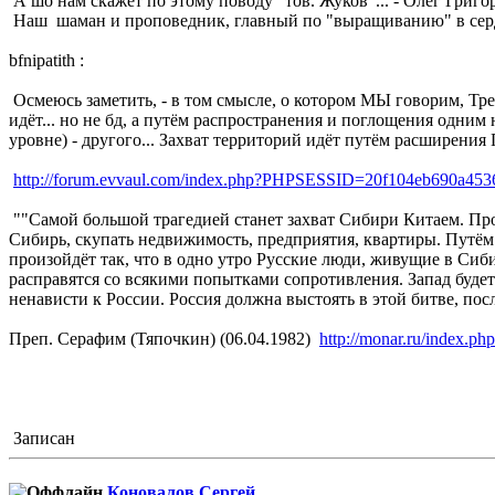
А шо нам скажет по этому поводу "тов. Жуков"... - Олег Григорь
Наш шаман и проповедник, главный по "выращиванию" в серд
bfnipatith :
Осмеюсь заметить, - в том смысле, о котором МЫ говорим, Тр
идёт... но не бд, а путём распространения и поглощения одним
уровне) - другого... Захват территорий идёт путём расширения 
http://forum.evvaul.com/index.php?PHPSESSID=20f104eb690a45
""Самой большой трагедией станет захват Сибири Китаем. Про
Сибирь, скупать недвижимость, предприятия, квартиры. Путём
произойдёт так, что в одно утро Русские люди, живущие в Сиби
расправятся со всякими попытками сопротивления. Запад буде
ненависти к России. Россия должна выстоять в этой битве, пос
Преп. Серафим (Тяпочкин) (06.04.1982)
http://monar.ru/index.p
Записан
Коновалов Сергей