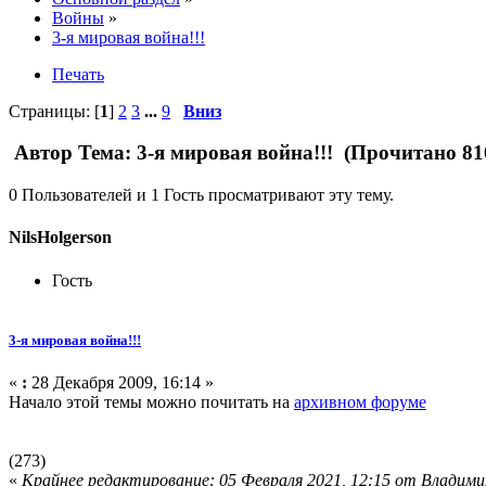
Войны
»
3-я мировая война!!!
Печать
Страницы: [
1
]
2
3
...
9
Вниз
Автор
Тема: 3-я мировая война!!! (Прочитано 81
0 Пользователей и 1 Гость просматривают эту тему.
NilsHolgerson
Гость
3-я мировая война!!!
«
:
28 Декабря 2009, 16:14 »
Начало этой темы можно почитать на
архивном форуме
(273)
«
Крайнее редактирование: 05 Февраля 2021, 12:15 от Влaдими