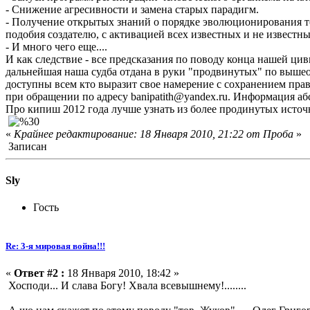
- Снижение агресивности и замена старых парадигм.
- Получение открытых знаний о порядке эволюционирования т
подобия создателю, с активацией всех известных и не известны
- И много чего еще....
И как следствие - все предсказания по поводу конца нашей цив
дальнейшая наша судба отдана в руки "продвинутых" по выш
доступны всем кто выразит свое намерение с сохранением пра
при обращении по адресу banipatith@yandex.ru. Информация аб
Про кипиш 2012 года лучше узнать из более продинутых источ
«
Крайнее редактирование: 18 Января 2010, 21:22 от Проба
»
Записан
Sly
Гость
Re: 3-я мировая война!!!
«
Ответ #2 :
18 Января 2010, 18:42 »
Хосподи... И слава Богу! Хвала всевышнему!........