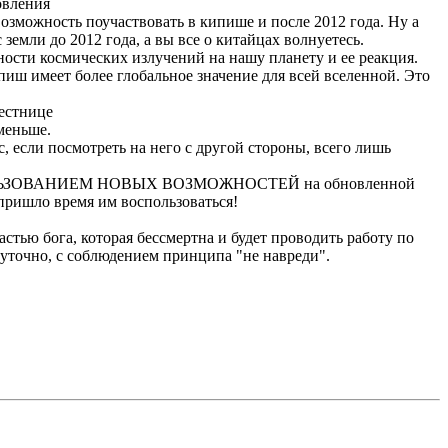
овления
возможность поучаствовать в кипише и после 2012 года. Ну а
земли до 2012 года, а вы все о китайцах волнуетесь.
ности космических излучений на нашу планету и ее реакция.
ипиш имеет более глобальное значение для всей вселенной. Это
лестнице
 меньше.
, если посмотреть на него с другой стороны, всего лишь
 С ИСПОЛЬЗОВАНИЕМ НОВЫХ ВОЗМОЖНОСТЕЙ на обновленной
пришло время им воспользоваться!
астью бога, которая бессмертна и будет проводить работу по
уточно, с соблюдением принципа "не навреди".