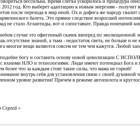
 говориться бессильна. Время слегка ускорилось и процедура обн
 и 2012 год. Кто выберет адаптацию к новым энергиям - получит 
тов после перехода в мир иной. Ох и дофига же народу свалит с 
 мармезонского балета. Это прямое следствие возросшей интенсив
азад не стало Атлантиды, вот и сопоставьте. Правда нонешний к
 любом случае это офигенный скачек ввперед по эволюционной 
ишь отсутствие знаний, а тьма - недостаток света, не больше и не
зга многие вещи яаляются совсем не тем чем кажутся. Любой хаос
олное подобие богу и составить основу новой цевилизации
м с ихними НЛО и технологиями. Люди имеют потенциал Бога и 
м более что за каждым стоят такие силы, что мама не горюй!
внимание внутрь себя для установления связи с своей духовной ч
ленном уровне развития! Причем в режиме автопилота и круглос
в Сергей
»