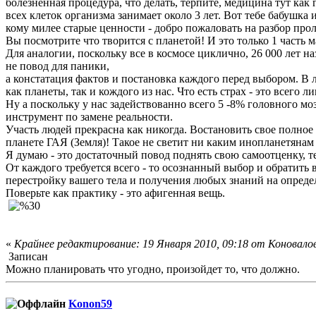
болезненная процедура, что делать, терпите, медицина тут как
всех клеток организма занимает около 3 лет. Вот тебе бабушка
кому милее старые ценности - добро пожаловать на разбор проле
Вы посмотрите что творится с планетой! И это только 1 часть
Для аналогии, поскольку все в космосе циклично, 26 000 лет н
не повод для паники,
а констатация фактов и постановка каждого перед выбором. В
как планеты, так и кождого из нас. Что есть страх - это всего л
Ну а поскольку у нас задействованно всего 5 -8% головного мо
инструмент по замене реальности.
Участь людей прекрасна как никогда. Востановить свое п
планете ГАЯ (Земля)! Такое не светит ни каким инопланетяна
Я думаю - это достаточный повод поднять свою самоотценку, те
От каждого требуется всего - то осознанный выбор и обратить 
перестройку вашего тела и получения любых знаний на опреде
Поверьте как практику - это афигенная вещь.
«
Крайнее редактирование: 19 Января 2010, 09:18 от Коновало
Записан
Можно планировать что угодно, произойдет то, что должно.
Konon59