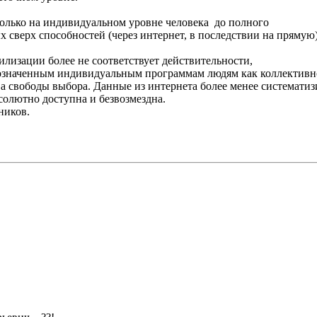
олько на индивидуальном уровне человека до полного
х сверх способностей (через интернет, в последствии на прямую)
илизации более не соответствует действительности,
еозначенным индивидуальным программам людям как коллективн
ва свободы выбора. Данные из интернета более менее системати
солютно доступна и безвозмездна.
ников.