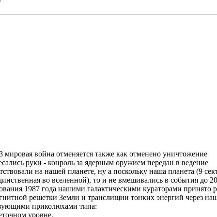
3 мировая война отменяется также как отменено уничтожение
есались руки - конроль за ядерным оружием передан в ведение
тствовали на нашей планете, ну а поскольку наша планета (9 се
единственная во вселенной), то и не вмешивались в события до 20
рования 1987 года нашими галактическими кураторами принято 
гнитной решетки Земли и транслищии тонких энергий через наш
твующими приколюхами типа:
еточном уровне.