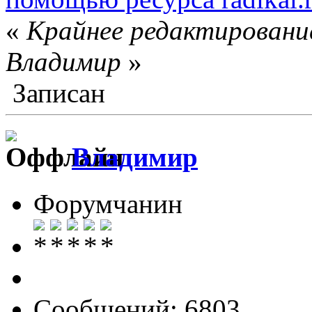
«
Крайнее редактирование
Влaдимир
»
Записан
Влaдимир
Форумчанин
Сообщений: 6803