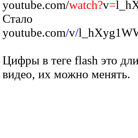
youtube.com/
watch?
v
=
l_h
Стало
youtube.com
/
v
/
l_hXyg1WW
Цифры в теге flash это д
видео, их можно менять.