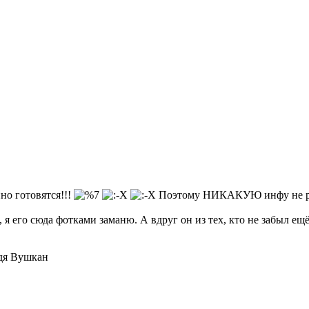
но готовятся!!!
Поэтому НИКАКУЮ инфу не расп
го сюда фотками заманю. А вдруг он из тех, кто не забыл ещё к
одя Вушкан