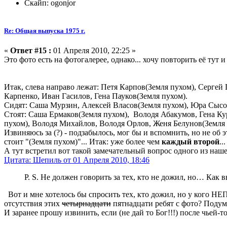
Скайп: ogonjor
Re: Общая выпуска 1975 г.
«
Ответ #15 :
01 Апреля 2010, 22:25 »
Это фото есть на фотогалерее, однако... хочу повторить её тут
Итак, слева направо лежат: Петя Карпов
(Земля пухом)
, Сергей
Карпенко, Иван Гасилов, Гена Пауков(Земля пухом).
Сидят: Саша Мурзин, Алексей Власов(Земля пухом), Юра Сысое
Стоят: Саша Ермаков(Земля пухом), Володя Абакумов, Гена Кур
пухом), Володя Михайлов, Володя Орлов, Женя Белунов(Земля 
Извиняюсь за (?) - подзабылось, мог бы и вспомнить, но не об 
стоит "(Земля пухом)"... Итак: уже более чем
каждый второй
...
А тут встретил вот такой замечательный вопрос одного из наш
Цитата: Шепиль от 01 Апреля 2010, 18:46
Р. S. Не должен говорить за тех, кто не дожил, но… Как 
Вот и мне хотелось бы спросить тех, кто дожил, но у кого 
отсутствия этих
четырнадцати
пятнадцати ребят с фото? Подума
И заранее прошу извинить, если (не дай то Бог!!!) после чьей