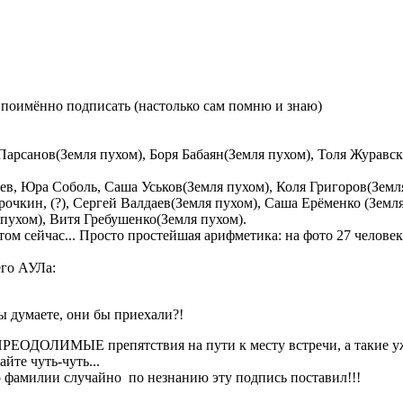
 и поимённо подписать (настолько сам помню и знаю)
 Парсанов(Земля пухом), Боря Бабаян(Земля пухом), Толя Журавс
в, Юра Соболь, Саша Уськов(Земля пухом), Коля Григоров(Земля
очкин, (?), Сергей Валдаев(Земля пухом), Саша Ерёменко (Земл
пухом), Витя Гребушенко(Земля пухом).
этом сейчас... Просто простейшая арифметика: на фото 27 челове
его АУЛа:
вы думаете, они бы приехали?!
НЕПРЕОДОЛИМЫЕ препятствия на пути к месту встречи, а такие 
йте чуть-чуть...
-то фамилии случайно по незнанию эту подпись поставил!!!