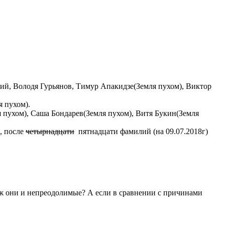
кий, Володя Гурьянов, Тимур Апакидзе(Земля пухом), Виктор
 пухом).
я пухом), Саша Бондарев(Земля пухом), Витя Букин(Земля
к, после
четырнадцати
пятнадцати фамилий (на 09.07.2018г)
уж они и непреодолимые? А если в сравнении с причинами