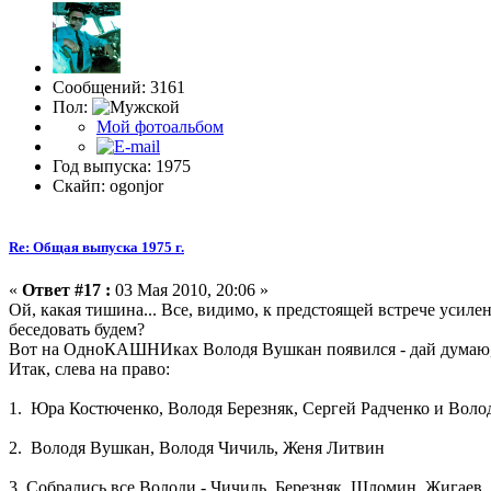
Сообщений: 3161
Пол:
Мой фотоальбом
Год выпуска: 1975
Скайп: ogonjor
Re: Общая выпуска 1975 г.
«
Ответ #17 :
03 Мая 2010, 20:06 »
Ой, какая тишина... Все, видимо, к предстоящей встрече усилен
беседовать будем?
Вот на ОдноКАШНИках Володя Вушкан появился - дай думаю, я е
Итак, слева на право:
1. Юра Костюченко, Володя Березняк, Сергей Радченко и Вол
2. Володя Вушкан, Володя Чичиль, Женя Литвин
3. Собрались все Володи - Чичиль, Березняк, Шломин, Жигаев.