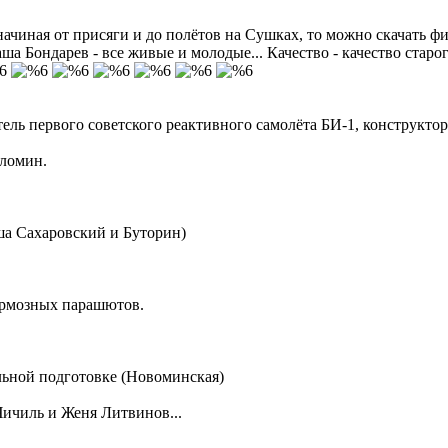
начиная от присяги и до полётов на Сушках, то можно скачать 
ша Бондарев - все живые и молодые... Качество - качество стар
ь первого советского реактивного самолёта БИ-1, конструкторы 
Шломин.
ша Сахаровский и Буторин)
ормозных парашютов.
льной подготовке (Новоминская)
Чичиль и Женя Литвинов...