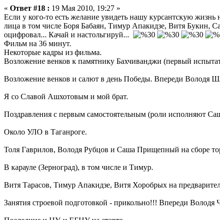
«
Ответ #18 :
19 Мая 2010, 19:27 »
Если у кого-то есть желание увидеть нашу курсантскую жизнь 
лица в том числе Боря Бабаян, Тимур Апакидзе, Витя Букин, Са
оцифровал... Качай и настольгируй...
Фильм на 36 минут.
Некоторые кадры из фильма.
Возложение венков к памятнику Бахчиванджи (первый испытател
Возложение венков и салют в день Победы. Впереди Володя 
Я со Славой Ашхотовым и мой брат.
Поздравления с первым самостоятельным (роли исполняют Са
Около УЛО в Таганроге.
Толя Гаврилов, Володя Рубцов и Саша Прищепный на сборе т
В карауле (Зерноград), в том числе и Тимур.
Витя Тарасов, Тимур Апакидзе, Витя Хоробрых на предварите
Занятия строевой подготовкой - прикольно!!! Впереди Володя 