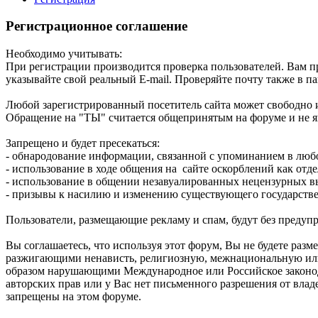
Регистрационное соглашение
Необходимо учитывать:
При регистрации производится проверка пользователей. Вам пр
указывайте свой реальный E-mail. Проверяйте почту также в п
Любой зарегистрированный посетитель сайта может свободно и
Обращение на "ТЫ" считается общепринятым на форуме и не 
Запрещено и будет пресекаться:
- обнародование информации, связанной с упоминанием в любо
- использование в ходе общения на сайте оскорблений как отд
- использование в общении незавуалированных нецензурных 
- призывы к насилию и изменению существующего государстве
Пользователи, размещающие рекламу и спам, будут без предупр
Вы соглашаетесь, что используя этот форум, Вы не будете ра
разжигающими ненависть, религиозную, межнациональную ил
образом нарушающими Международное или Российское законода
авторских прав или у Вас нет письменного разрешения от влад
запрещены на этом форуме.