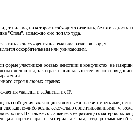
идет письмо, на которое необходимо ответить, без этого доступ
апке "Спам", возможно оно попало туда.
злагать свои суждения по тематике разделов форума.
является оскорбительным или унижающим.
й форме участников боевых действий в конфликтах, не заверши
ельных личностей, так и рас, национальностей, вероисповеданий.
выражений.
нного строя в любых странах
еждения удалены и забанены их IP.
змещать сообщения, являющиеся ложными, клеветническими, нет
и еще какую-либо рознь, сексуально ориентированными, угро
тельство. Вы также соглашаетесь не размещать материалы, защ
ельца авторских прав на материалы. Спам, флуд, рекламные объя