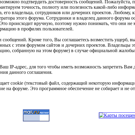
евозможно подтвердить достоверность сообщений. Пожалуйста, 
арантируем точность, полноту или полезность какой-либо инфор
, его владельца, сотрудников или дочерних проектов. Любому, к
ратора этого форума. Сотрудники и владелец данного форума ос
. Это происходит вручную, поэтому нужно понимать, что они не
ормацию в профилях пользователей.
 сообщений. Кроме того, Вы соглашаетесь возместить ущерб, 
занных с этим форумом сайтов и дочерних проектов. Владельцы 
ию, собранную на этом форуме) в случае официальной жалобы 
аш IP-адрес, для того чтобы иметь возможность запретить Вам 
ения данного соглашения.
щает cookie (текстовый файл, содержащий некоторую информацию
ие на форуме. Это программное обеспечение не собирает и не 