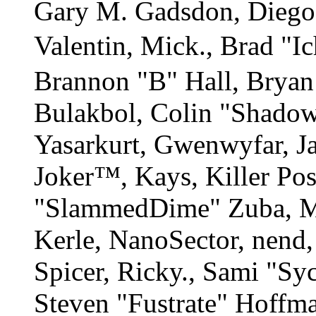
Gary M. Gadsdon, Diego
Valentin, Mick., Brad
Brannon "B" Hall, Bryan
Bulakbol, Colin "Shadow
Yasarkurt, Gwenwyfar, Ja
Joker™, Kays, Killer Po
"SlammedDime" Zuba, M
Kerle, NanoSector, nend,
Spicer, Ricky., Sami "S
Steven "Fustrate" Hoffm