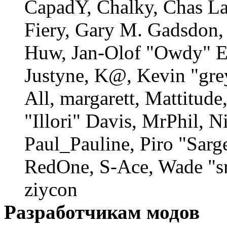
CapadY, Chalky, Chas La
Fiery, Gary M. Gadsdon, 
Huw, Jan-Olof "Owdy" Er
Justyne, K@, Kevin "gre
All, margarett, Mattitud
"Illori" Davis, MrPhil, N
Paul_Pauline, Piro "Sarg
RedOne, S-Ace, Wade "s
ziycon
Разработчикам модов