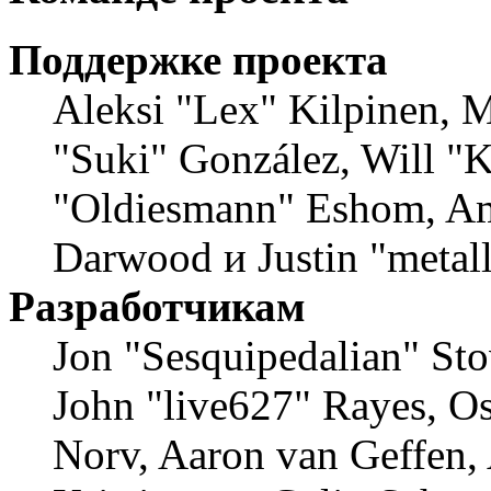
Поддержке проекта
Aleksi "Lex" Kilpinen, Mi
"Suki" González, Will "
"Oldiesmann" Eshom, Am
Darwood и Justin "metal
Разработчикам
Jon "Sesquipedalian" Sto
John "live627" Rayes, O
Norv, Aaron van Geffen,