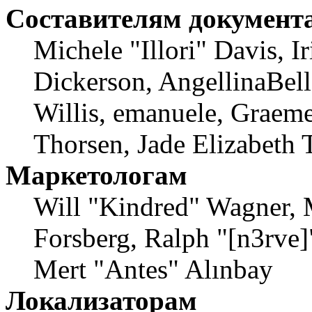
Составителям документ
Michele "Illori" Davis, 
Dickerson, AngellinaBell
Willis, emanuele, Graem
Thorsen, Jade Elizabeth 
Маркетологам
Will "Kindred" Wagner, 
Forsberg, Ralph "[n3rve]
Mert "Antes" Alınbay
Локализаторам