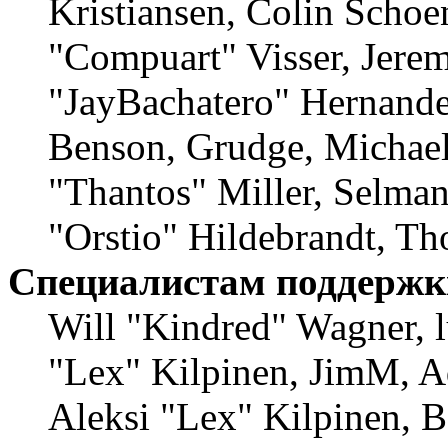
Kristiansen, Colin Schoe
"Compuart" Visser, Jere
"JayBachatero" Hernande
Benson, Grudge, Michae
"Thantos" Miller, Selma
"Orstio" Hildebrandt, Th
Специалистам поддержк
Will "Kindred" Wagner, lu
"Lex" Kilpinen, JimM, A
Aleksi "Lex" Kilpinen, B