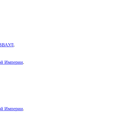
ЕВВАУЛ
.
ой Империи
.
ой Империи
.