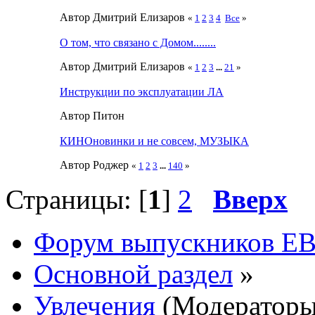
Автор Дмитрий Елизаров
«
1
2
3
4
Все
»
О том, что связано с Домом........
Автор Дмитрий Елизаров
«
1
2
3
...
21
»
Инструкции по эксплуатации ЛА
Автор Питон
КИНОновинки и не совсем, МУЗЫКА
Автор Роджер
«
1
2
3
...
140
»
Страницы: [
1
]
2
Вверх
Форум выпускников Е
Основной раздел
»
Увлечения
(Модератор