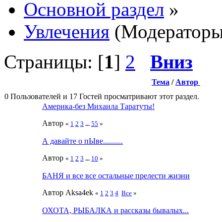
Основной раздел
»
Увлечения
(Модератор
Страницы: [
1
]
2
Вниз
Тема
/
Автор
0 Пользователей и 17 Гостей просматривают этот раздел.
Америка-без Михаила Таратуты!
Автор
«
1
2
3
...
55
»
А давайте о пЫве..........
Автор
«
1
2
3
...
10
»
БАНЯ и все все остальные прелести жизни
Автор Aksa4ek
«
1
2
3
4
Все
»
ОХОТА, РЫБАЛКА и рассказы бывалых...