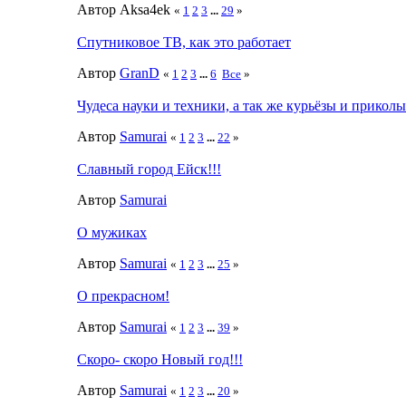
Автор Aksa4ek
«
1
2
3
...
29
»
Спутниковое ТВ, как это работает
Автор
GranD
«
1
2
3
...
6
Все
»
Чудеса науки и техники, а так же курьёзы и приколы
Автор
Samurai
«
1
2
3
...
22
»
Славный город Ейск!!!
Автор
Samurai
О мужиках
Автор
Samurai
«
1
2
3
...
25
»
О прекрасном!
Автор
Samurai
«
1
2
3
...
39
»
Скоро- скоро Новый год!!!
Автор
Samurai
«
1
2
3
...
20
»