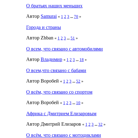
О братьях наших меньших
Автор
Samurai
«
1
2
3
...
70
»
Города и страны
Автор Zhban
«
1
2
3
...
51
»
О всем, что связано с автомобилями
Автор
Влaдимир
«
1
2
3
...
18
»
О всем,что связано с бабами
Автор Воробей
«
1
2
3
...
52
»
О всём, что связано со спортом
Автор Воробей
«
1
2
3
...
10
»
Африка с Дмитрием Елизаровым
Автор Дмитрий Елизаров
«
1
2
3
...
32
»
О всём. что связано с мотоциклами