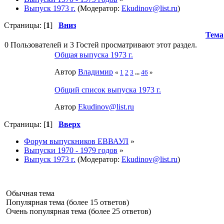
Выпуск 1973 г.
(Модератор:
Ekudinov@list.ru
)
Страницы: [
1
]
Вниз
Тема
0 Пользователей и 3 Гостей просматривают этот раздел.
Общая выпуска 1973 г.
Автор
Влaдимир
«
1
2
3
...
46
»
Общий список выпуска 1973 г.
Автор
Ekudinov@list.ru
Страницы: [
1
]
Вверх
Форум выпускников ЕВВАУЛ
»
Выпуски 1970 - 1979 годов
»
Выпуск 1973 г.
(Модератор:
Ekudinov@list.ru
)
Обычная тема
Популярная тема (более 15 ответов)
Очень популярная тема (более 25 ответов)