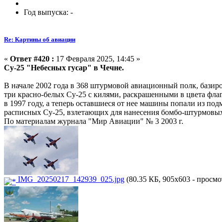
Год выпуска: -
Re: Картины об авиации
«
Ответ #420 :
17 Февраля 2025, 14:45 »
Су-25 "Небесных гусар" в Чечне.
В начале 2002 года в 368 штурмовой авиационный полк, базир
три красно-белых Су-25 с килями, раскрашенными в цвета фла
в 1997 году, а теперь оставшиеся от нее машины попали из 
расписных Су-25, взлетающих для нанесения бомбо-штурмовых 
По материалам журнала "Мир Авиации" № 3 2003 г.
IMG_20250217_142939_025.jpg
(80.35 КБ, 905x603 - просмо