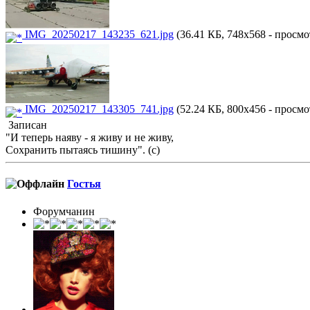
IMG_20250217_143235_621.jpg
(36.41 КБ, 748x568 - просмо
IMG_20250217_143305_741.jpg
(52.24 КБ, 800x456 - просмо
Записан
"И теперь наяву - я живу и не живу,
Сохранить пытаясь тишину". (с)
Гостья
Форумчанин