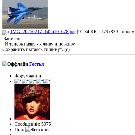
IMG_20250217_145610_678.jpg
(91.34 КБ, 1179x839 - просм
Записан
"И теперь наяву - я живу и не живу,
Сохранить пытаясь тишину". (с)
Гостья
Форумчанин
Сообщений: 5075
Пол: