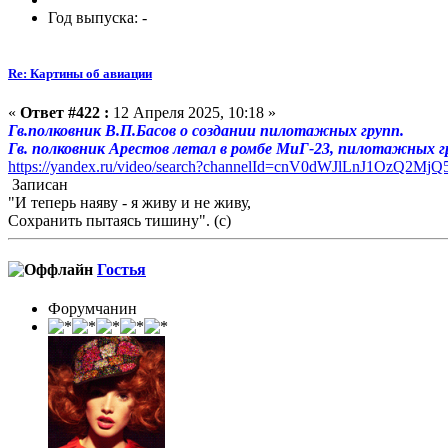
Год выпуска: -
Re: Картины об авиации
«
Ответ #422 :
12 Апреля 2025, 10:18 »
Гв.полковник В.П.Басов о создании пилотажных групп.
Гв. полковник Арестов летал в ромбе МиГ-23, пилотажных 
https://yandex.ru/video/search?channelId=cnV0dWJlLnJ1OzQ2M
Записан
"И теперь наяву - я живу и не живу,
Сохранить пытаясь тишину". (с)
Гостья
Форумчанин