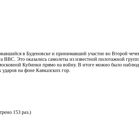
овавшийся в Буденовске и принимавший участие во Второй чече
га ВВС. Это оказались самолеты из известной пилотажной груп
подмосковной Кубинки прямо на войну. В итоге можно было набл
ударов на фоне Кавказских гор.
трено 153 раз.)