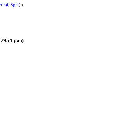
urai
,
Split
) »
7954 раз)