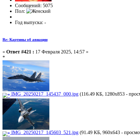
Сообщений: 5075
Пол:
Год выпуска: -
Re: Картины об авиации
«
Ответ #421 :
17 Февраля 2025, 14:57 »
*
IMG_20250217_145437_000.jpg
(116.49 КБ, 1280x853 - прос
IMG_20250217_145603_521.jpg
(91.49 КБ, 960x643 - просмо