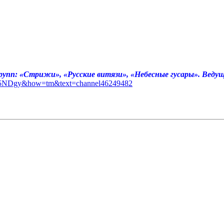
групп: «Стрижи», «Русские витязи», «Небесные гусары». Вед
jQ5NDgy&how=tm&text=channel46249482