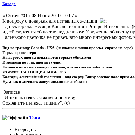
Канада
«
Ответ #31 :
08 Июня 2010, 10:07 »
К вопросу о подарках для неглавных женщин
:
- директор был месяц в Канаде по линии Ротари Интернэшнл (R
идеей служения обществу под девизом: "Служение обществу п
- аленького цветочка не привез, зато много интересных фоток, 
Вид на границу Canada - USA (наклонная линия-просека справа на горе)
Горы, горное озеро
На дорогах иногда попадаются горные обитатели
И медведи вот так иногда гуляют
Немного из музея авиации, сказали, что он совсем небольшой
Из жизни НАСТОЯЩИХ КОВБОЕВ
Калгари, олимпийский трамплин - вид сверху. Внизу зеленое поле приземл
Ну, а так в «неволе» живут домашние любимцы
Записан
"И теперь наяву - я живу и не живу,
Сохранить пытаясь тишину". (с)
Тони
Впереди...
Форумчанин