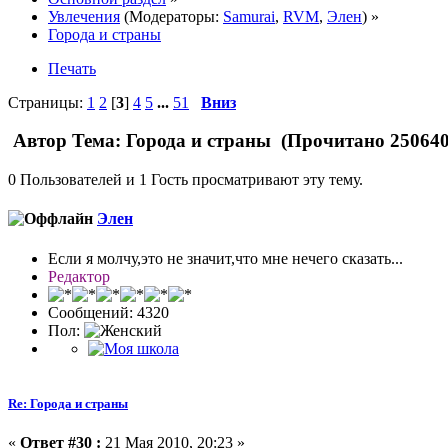
Увлечения
(Модераторы:
Samurai
,
RVM
,
Элен
) »
Города и страны
Печать
Страницы:
1
2
[
3
]
4
5
...
51
Вниз
Автор
Тема: Города и страны (Прочитано 250640
0 Пользователей и 1 Гость просматривают эту тему.
Элен
Если я молчу,это не значит,что мне нечего сказать...
Редактор
Сообщений: 4320
Пол:
Re: Города и страны
«
Ответ #30 :
21 Мая 2010, 20:23 »