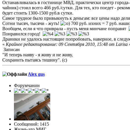
Останавливалась в гостинице МВД, практически центр города- 
чайник) стоил всего 466 руб./сутки. Для тех, кто поедет - ре
будет стоить 1300-1500 руб.в сутки.
Самое трудное было привыкнуть к деньгам: все цены надо дели
Сотни тысяч, тысячи - жуть!
) 700 руб. ихних = 7 руб. наш
Вообщем, если я что приврала - пусть меня минчане поправят
Понравился город!
Драники не удалось настоящие попробовать, наверное, в сле
«
Крайнее редактирование: 09 Сентября 2010, 15:48 от Larisa
Записан
"И теперь наяву - я живу и не живу,
Сохранить пытаясь тишину". (с)
Alex gus
Форумчанин
Сообщений: 1415
Жизнь-это МИГ...