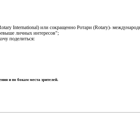
otary International) или сокращенно Ротари (Rotary)- междунар
ревыше личных интересов";
хочу поделиться:
ения и по бокам места зрителей.