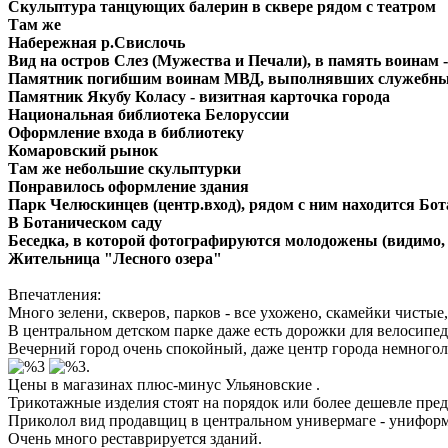
Скульптура танцующих балерин в сквере рядом с театром
Там же
Набережная р.Свислочь
Вид на остров Слез (Мужества и Печали), в память воинам
Памятник погибшим воинам МВД, выполнявших служебны
Памятник Якубу Коласу - визитная карточка города
Национальная библиотека Белоруссии
Оформление входа в библиотеку
Комаровский рынок
Там же небольшие скульптурки
Понравилось оформление здания
Парк Челюскинцев (центр.вход), рядом с ним находится Бот
В Ботаническом саду
Беседка, в которой фотографируются молодожены (видимо, 
Жительница "Лесного озера"
Впечатления:
Много зелени, скверов, парков - все ухожено, скамейки чистые
В центральном детском парке даже есть дорожки для велосипед
Вечерний город очень спокойный, даже центр города немногол
.
Цены в магазинах плюс-минус Ульяновские .
Трикотажные изделия стоят на порядок или более дешевле пред
Приколол вид продавщиц в центральном универмаге - унифо
Очень много реставрируется зданий.