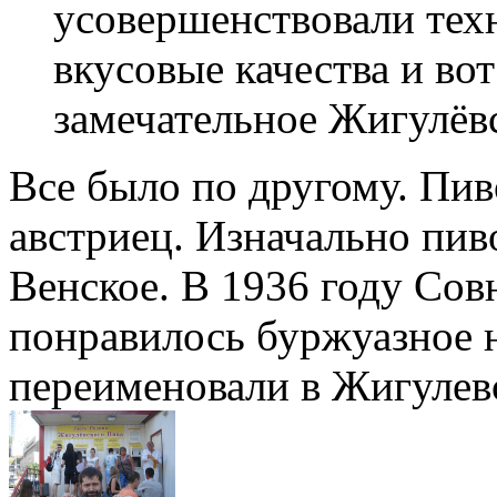
усовершенствовали тех
вкусовые качества и во
замечательное Жигулёвс
Все было по другому. Пив
австриец. Изначально пив
Венское. В 1936 году Со
понравилось буржуазное н
переименовали в Жигулев