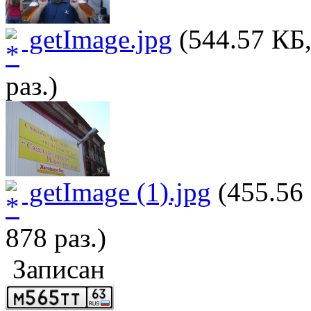
getImage.jpg
(544.57 КБ,
раз.)
getImage (1).jpg
(455.56
878 раз.)
Записан