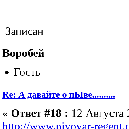
Записан
Воробей
Гость
Re: А давайте о пЫве..........
«
Ответ #18 :
12 Августа 
http://www.pivovar-regent.c