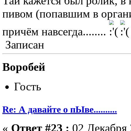
Таи кажется был ролик, в 
пивом (попавшим в орган
причём навсегда........
Записан
Воробей
Гость
Re: А давайте о пЫве..........
«
Ответ #23 :
02 Декабря 