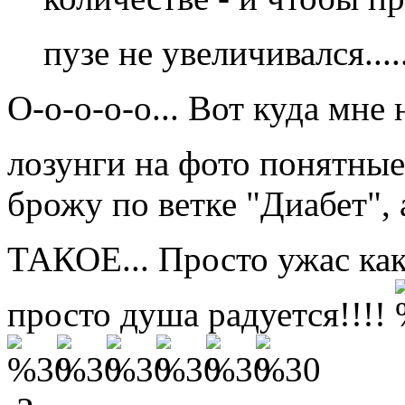
пузе не увеличивался......
О-о-о-о-о... Вот куда мне
лозунги на фото понятные
брожу по ветке "Диабет",
ТАКОЕ... Просто ужас ка
просто душа радуется!!!!