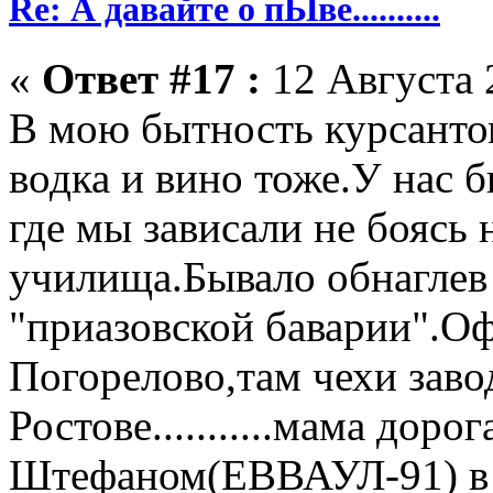
Re: А давайте о пЫве..........
«
Ответ #17 :
12 Августа 
В мою бытность курсанто
водка и вино тоже.У нас б
где мы зависали не боясь 
училища.Бывало обнаглев 
"приазовской баварии".О
Погорелово,там чехи заво
Ростове...........мама доро
Штефаном(ЕВВАУЛ-91) в Р