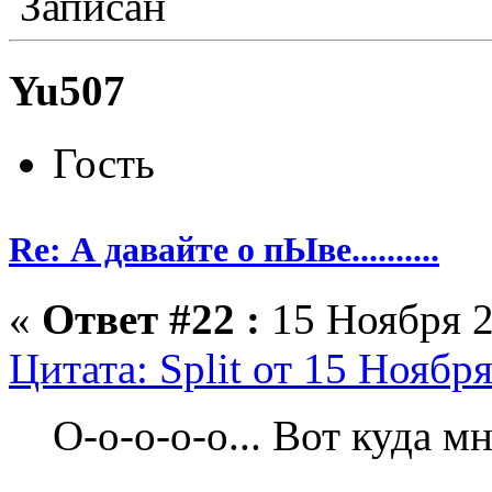
Записан
Yu507
Гость
Re: А давайте о пЫве..........
«
Ответ #22 :
15 Ноября 2
Цитата: Split от 15 Ноября
О-о-о-о-о... Вот куда м