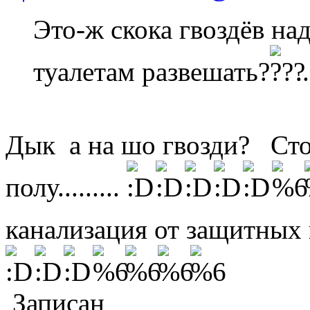
Это-ж скока гвоздёв на
туалетам развешать?
..
Дык а на шо гвозди? Стоп
полу.........
канализация от защитных по
Записан