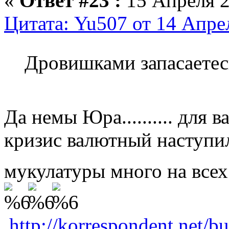
«
Ответ #23 :
15 Апреля 2
Цитата: Yu507 от 14 Апре
Дровишками запасаетесь.
Да немы Юра.......... для в
кризис валютный наступил....
мукулатуры много на всех
http://korrespondent.net/b