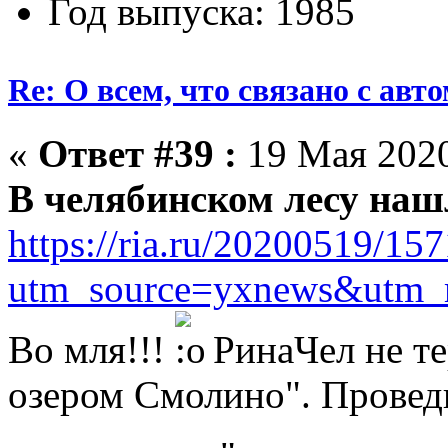
Год выпуска: 1985
Re: О всем, что связано с ав
«
Ответ #39 :
19 Мая 2020
В челябинском лесу наш
https://ria.ru/20200519/15
utm_source=yxnews&utm_
Во мля!!!
РинаЧел не те
озером Смолино". Проведи