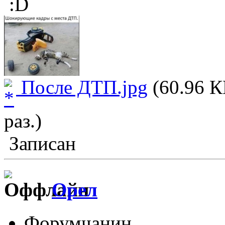
После ДТП.jpg
(60.96 К
раз.)
Записан
Орел
Форумчанин