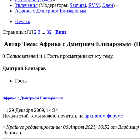
Увлечения
(Модераторы:
Samurai
,
RVM
,
Элен
) »
Африка с Дмитрием Елизаровым
Печать
Страницы: [
1
]
2
3
...
32
Вниз
Автор
Тема: Африка с Дмитрием Елизаровым (Пр
0 Пользователей и 1 Гость просматривают эту тему.
Дмитрий Елизаров
Гость
Африка с Дмитрием Елизаровым
«
:
29 Декабря 2009, 14:34 »
Начало этой темы можно почитать на
архивном форуме
«
Крайнее редактирование: 06 Апреля 2021, 16:52 от Влaдимир
Записан