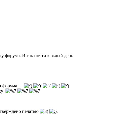
ну форума. И так почти каждый день
и форума.....
аку
одтверждено печатью
.