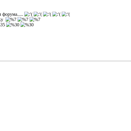
и форума.....
аку