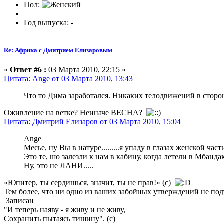
Пол:
Год выпуска: -
Re: Африка с Дмитрием Елизаровым
«
Ответ #6 :
03 Марта 2010, 22:15 »
Цитата: Ange от 03 Марта 2010, 13:43
Что то Дима заработался. Никаких телодвижений в сторо
Оживление на ветке? Неиначе ВЕСНА?
Цитата: Дмитрий Елизаров от 03 Марта 2010, 15:04
Ange
Месье, ну Вы в натуре.........я упаду в глазах женской част
Это те, шо залезли к нам в кабину, когда летели в Мбанд
Ну, это не ЛАНИ.....
«Юпитер, ты сердишься, значит, ты не прав!» (с)
Тем более, что ни одно из ваших забойных утверждений не п
Записан
"И теперь наяву - я живу и не живу,
Сохранить пытаясь тишину". (с)