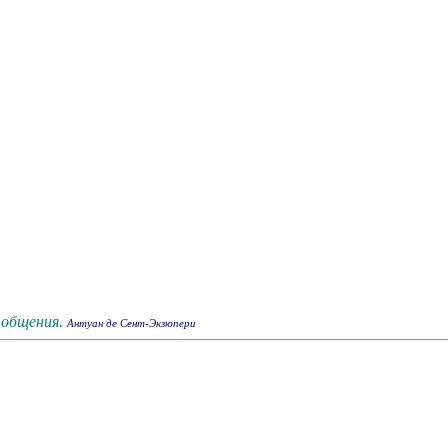
 общения.
Антуан де Сент-Экзюпери