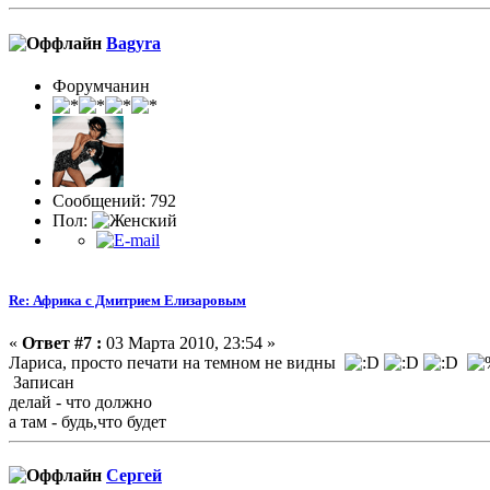
Bagyra
Форумчанин
Сообщений: 792
Пол:
Re: Африка с Дмитрием Елизаровым
«
Ответ #7 :
03 Марта 2010, 23:54 »
Лариса, просто печати на темном не видны
Записан
делай - что должно
а там - будь,что будет
Сергей