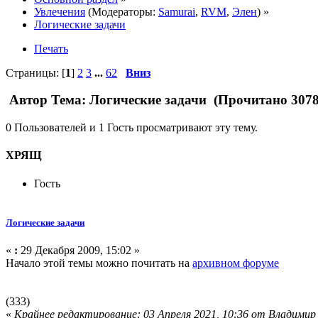
Увлечения
(Модераторы:
Samurai
,
RVM
,
Элен
) »
Логические задачи
Печать
Страницы: [
1
]
2
3
...
62
Вниз
Автор
Тема: Логические задачи (Прочитано 3078
0 Пользователей и 1 Гость просматривают эту тему.
ХРЯЩ
Гость
Логические задачи
«
:
29 Декабря 2009, 15:02 »
Начало этой темы можно почитать на
архивном форуме
(333)
«
Крайнее редактирование: 03 Апреля 2021, 10:36 от Влaдимир