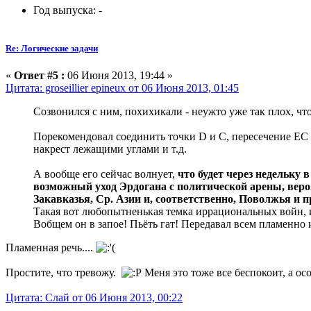
Год выпуска: -
Re: Логические задачи
«
Ответ #5 :
06 Июня 2013, 19:44 »
Цитата: groseillier epineux от 06 Июня 2013, 01:45
Созвонился с ним, похихикали - неужто уже так плох, что
Порекомендовал соединить точки D и С, пересечение ЕС 
накрест лежащими углами и т.д.
А вообще его сейчас волнует,
что будет через недельку 
возможный уход Эрдогана с политической арены, веро
Закавказья, Ср. Азии и, соответственно, Поволжья и п
Такая вот любопытненькая темка иррациональных войн, 
Вобщем он в запое! Пьёть гат! Передавал всем пламенно 
Пламенная речь....
Простите, что тревожу.
Меня это тоже все беспокоит, а о
Цитата: Слай от 06 Июня 2013, 00:22