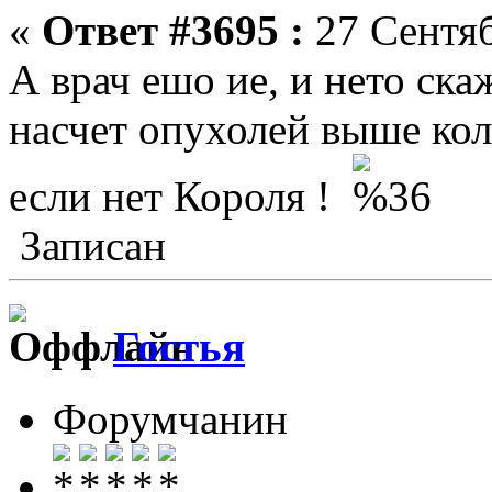
«
Ответ #3695 :
27 Сентяб
А врач ешо ие, и нето ска
насчет опухолей выше ко
если нет Короля !
Записан
Гостья
Форумчанин