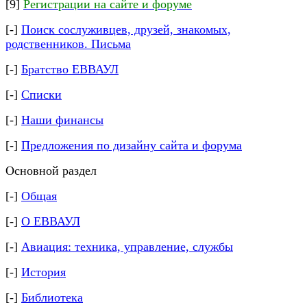
[9]
Регистрации на сайте и форуме
[-]
Поиск сослуживцев, друзей, знакомых,
родственников.
Письма
[-]
Братство ЕВВАУЛ
[-]
Списки
[-]
Наши финансы
[-]
Предложения по дизайну сайта и форума
Основной раздел
[-]
Общая
[-]
О ЕВВАУЛ
[-]
Авиация: техника, управление, службы
[-]
История
[-]
Библиотека