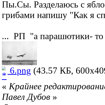
Пы.Сы. Разделаюсь с ябл
грибами напишу "Как я с
... РП "а парашютики- то 
6.png
(43.57 КБ, 600x409
«
Крайнее редактирование
Павел Дубов
»