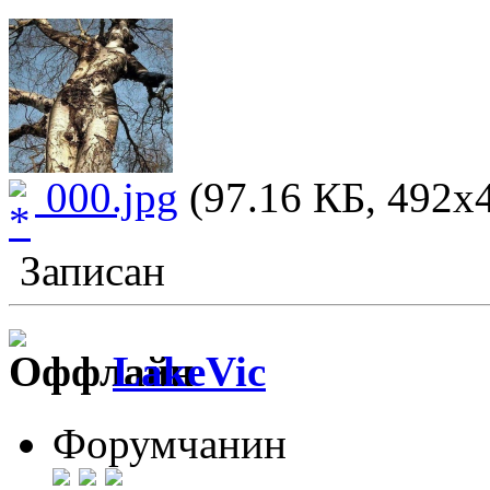
000.jpg
(97.16 КБ, 492x4
Записан
LakeVic
Форумчанин