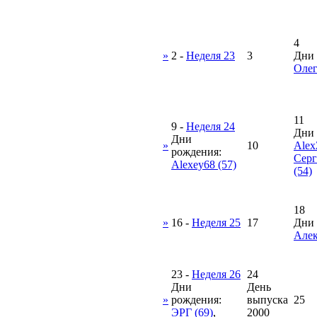
4
»
2
-
Неделя 23
3
Дни 
Олег
11
9
-
Неделя 24
Дни 
Дни
»
10
Alex
рождения:
Серг
Alexey68 (57)
(54)
18
»
16
-
Неделя 25
17
Дни 
Алек
23
-
Неделя 26
24
Дни
День
»
рождения:
выпуска
25
ЭРГ (69)
,
2000