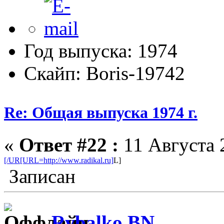
Год выпуска: 1974
Скайп: Boris-19742
Re: Общая выпуска 1974 г.
«
Ответ #22 :
11 Августа 
[/UR[URL=http://www.radikal.ru]
L]
Записан
Rybalko BN