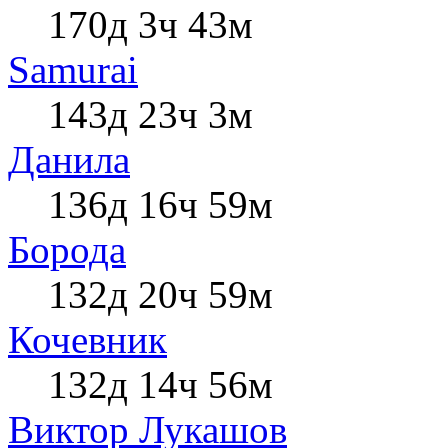
170д 3ч 43м
Samurai
143д 23ч 3м
Данила
136д 16ч 59м
Борода
132д 20ч 59м
Кочевник
132д 14ч 56м
Виктор Лукашов