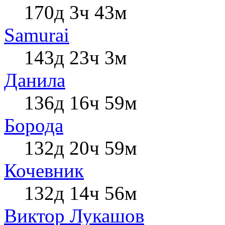
170д 3ч 43м
Samurai
143д 23ч 3м
Данила
136д 16ч 59м
Борода
132д 20ч 59м
Кочевник
132д 14ч 56м
Виктор Лукашов