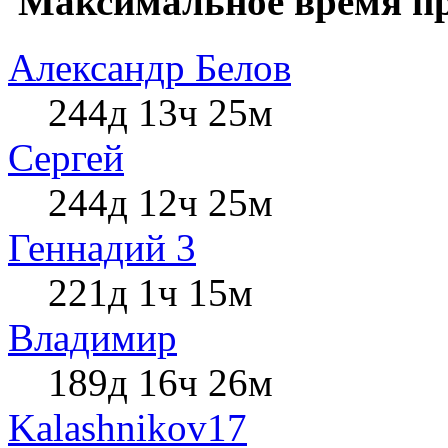
Максимальное время пр
Александр Белов
244д 13ч 25м
Сергей
244д 12ч 25м
Геннадий 3
221д 1ч 15м
Влaдимир
189д 16ч 26м
Kalashnikov17