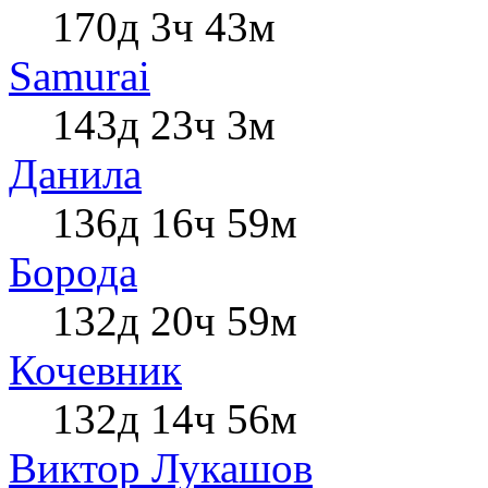
170д 3ч 43м
Samurai
143д 23ч 3м
Данила
136д 16ч 59м
Борода
132д 20ч 59м
Кочевник
132д 14ч 56м
Виктор Лукашов