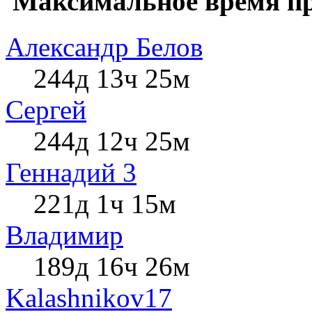
Максимальное время пр
Александр Белов
244д 13ч 25м
Сергей
244д 12ч 25м
Геннадий 3
221д 1ч 15м
Влaдимир
189д 16ч 26м
Kalashnikov17